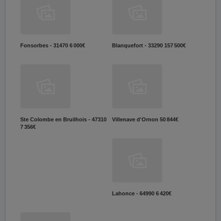
Fonsorbes - 31470
6 000€
Blanquefort - 33290
157 500€
Ste Colombe en Bruilhois - 47310
Villenave d'Ornon
50 844€
7 356€
Lahonce - 64990
6 420€