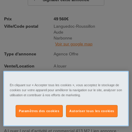
Prix
49 560€
Ville/Code postal
Languedoc-Roussillon
Aude
Narbonne
Voir sur google map
Type d'annonce
Agence Offre
Vente/Location
A louer
Surface
413 m²
En cliquant sur « Accepter tous les cookies », vous acceptez le stockage de
Consommation
Pas concerné
cookies sur votre appareil pour améliorer la navigation sur le site, analyser son
utilisation et contribuer à nos efforts de marketing.
énergétique
Paramètres des cookies
Autoriser tous les cookies
Description
A Louer Local d'activité et commercial 413 M2 Lien annonce :