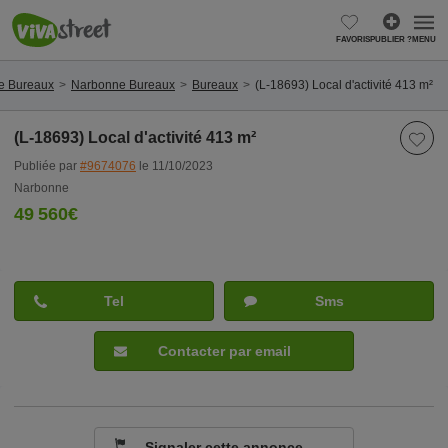
FAVORIS
PUBLIER ?
MENU
e Bureaux
Narbonne Bureaux
Bureaux
(L-18693) Local d'activité 413 m²
(L-18693) Local d'activité 413 m²
Publiée par
#9674076
le 11/10/2023
Narbonne
49 560€
Tel
Sms
Contacter par email
Signaler cette annonce