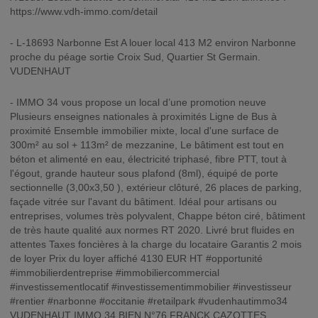
https://www.vdh-immo.com/detail
- L-18693 Narbonne Est A louer local 413 M2 environ Narbonne
proche du péage sortie Croix Sud, Quartier St Germain.
VUDENHAUT
- IMMO 34 vous propose un local d’une promotion neuve
Plusieurs enseignes nationales à proximités Ligne de Bus à
proximité Ensemble immobilier mixte, local d'une surface de
300m² au sol + 113m² de mezzanine, Le bâtiment est tout en
béton et alimenté en eau, électricité triphasé, fibre PTT, tout à
l'égout, grande hauteur sous plafond (8ml), équipé de porte
sectionnelle (3,00x3,50 ), extérieur clôturé, 26 places de parking,
façade vitrée sur l'avant du bâtiment. Idéal pour artisans ou
entreprises, volumes très polyvalent, Chappe béton ciré, bâtiment
de très haute qualité aux normes RT 2020. Livré brut fluides en
attentes Taxes foncières à la charge du locataire Garantis 2 mois
de loyer Prix du loyer affiché 4130 EUR HT #opportunité
#immobilierdentreprise #immobiliercommercial
#investissementlocatif #investissementimmobilier #investisseur
#rentier #narbonne #occitanie #retailpark #vudenhautimmo34
VUDENHAUT IMMO 34 BIEN N°76 FRANCK CAZOTTES