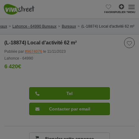
FAVORIS
PUBLIER ?
MENU
eaux
Lahonce - 64990 Bureaux
Bureaux
(L-18874) Local d'activité 62 m²
(L-18874) Local d'activité 62 m²
Publiée par
#9674076
le 11/11/2023
Lahonce - 64990
6 420€
Tel
Contacter par email
Signaler cette annonce