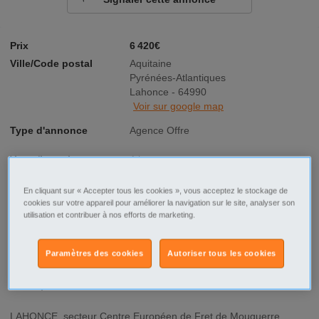
Prix
6 420€
Ville/Code postal
Aquitaine
Pyrénées-Atlantiques
Lahonce - 64990
Voir sur google map
Type d'annonce
Agence Offre
Vente/Location
A louer
Surface
62 m²
En cliquant sur « Accepter tous les cookies », vous acceptez le stockage de
cookies sur votre appareil pour améliorer la navigation sur le site, analyser son
utilisation et contribuer à nos efforts de marketing.
Consommation
Pas concerné
énergétique
Paramètres des cookies
Autoriser tous les cookies
Description
LAHONCE, secteur Centre Européen de Fret de Mouguerre