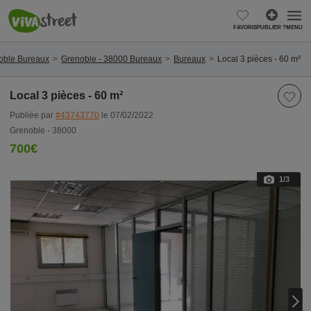
FAVORIS
PUBLIER ?
MENU
oble Bureaux
Grenoble - 38000 Bureaux
Bureaux
Local 3 pièces - 60 m²
Local 3 pièces - 60 m²
Publiée par
#43743770
le 07/02/2022
Grenoble - 38000
700€
1
/3