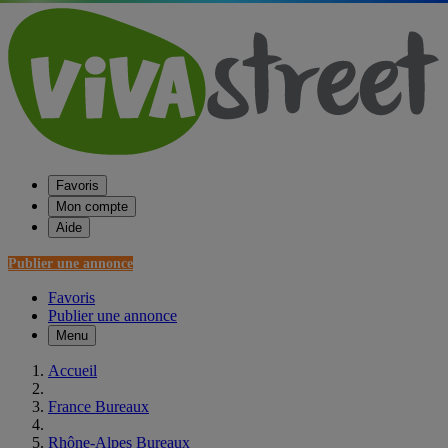
Favoris
Mon compte
Aide
Publier une annonce
Favoris
Publier une annonce
Menu
Accueil
France Bureaux
Rhône-Alpes Bureaux