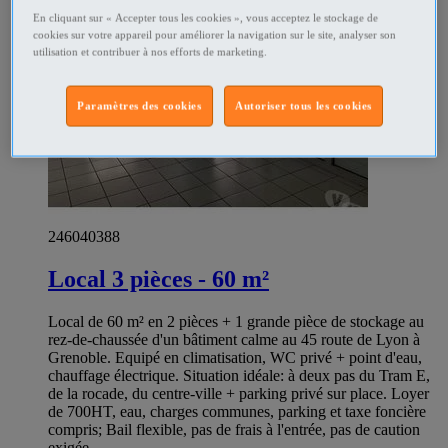
En cliquant sur « Accepter tous les cookies », vous acceptez le stockage de
cookies sur votre appareil pour améliorer la navigation sur le site, analyser son
utilisation et contribuer à nos efforts de marketing.
Paramètres des cookies
Autoriser tous les cookies
246040388
Local 3 pièces - 60 m²
Local de 60 m² en 2 pièces + 1 grande pièce de stockage au
rez-de-chaussée d'un bâtiment calme au 45 route de Lyon à
Grenoble. Equipé en climatisation, WC privé + point d'eau,
chauffage électrique. Situation idéale: à deux pas du Tram E,
de la rocade, du centre-ville + parking privé sur place. Loyer
de 700HT, eau, charges communes, parking et taxe foncière
compris; Bail flexible, pas de frais à l'entrée, pas de caution
exigée.