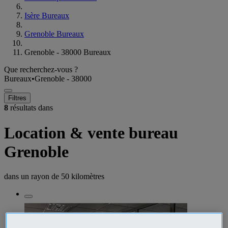
Isère Bureaux
Grenoble Bureaux
Grenoble - 38000 Bureaux
Que recherchez-vous ?
Bureaux
•
Grenoble - 38000
Filtres
8
résultats dans
Location & vente bureau
Grenoble
dans un rayon de
50 kilomètres