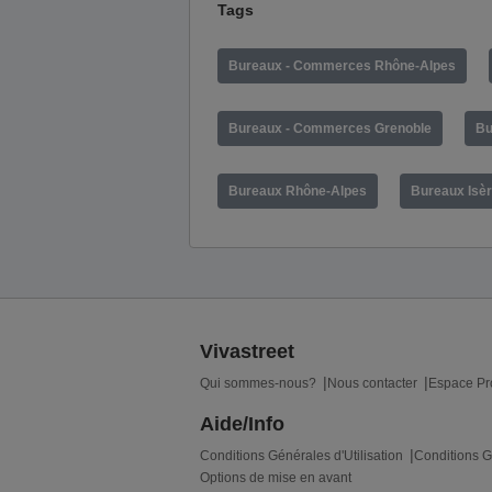
Tags
Bureaux - Commerces Rhône-Alpes
Bureaux - Commerces Grenoble
Bu
Bureaux Rhône-Alpes
Bureaux Isè
Vivastreet
Qui sommes-nous?
Nous contacter
Espace Pr
Aide/Info
Conditions Générales d'Utilisation
Conditions G
Options de mise en avant