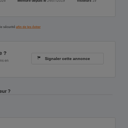
2026
Membre depuis le
24/07/2019
Visiteurs
19
de sécurité
afin de les éviter
e ?
Signaler cette annonce
ons en
eur ?