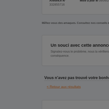
Annonce N°
Mise à jour le
08/06/
332855716
Méfiez-vous des arnaques. Consultez nos conseils 
Un souci avec cette annonc
Signalez-nous le problème, nous la vérifier
conséquence.
Vous n'avez pas trouvé votre bonh
< Retour aux résultats