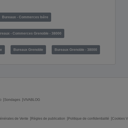
Bureaux - Commerces Isère
reaux - Commerces Grenoble - 38000
re
Bureaux Grenoble
Bureaux Grenoble - 38000
o
Sondages
VIVABLOG
énérales de Vente
Règles de publication
Politique de confidentialité
Cookies V