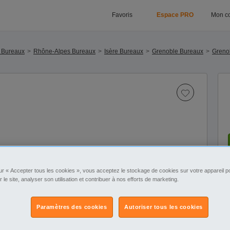
Favoris
Espace PRO
Mon c
 Bureaux
Rhône-Alpes Bureaux
Isère Bureaux
Grenoble Bureaux
Greno
1
/4
ur « Accepter tous les cookies », vous acceptez le stockage de cookies sur votre appareil po
r le site, analyser son utilisation et contribuer à nos efforts de marketing.
Paramètres des cookies
Autoriser tous les cookies