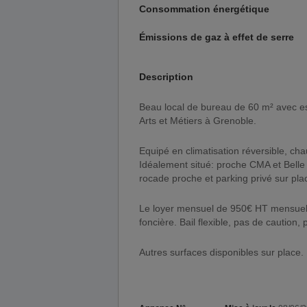
Consommation énergétique
Émissions de gaz à effet de serre
Description
Beau local de bureau de 60 m² avec espace d'accueil vitrine qui donne directement sur la rue des
Arts et Métiers à Grenoble.
Equipé en climatisation réversible, cha
Idéalement situé: proche CMA et Belle 
rocade proche et parking privé sur pl
Le loyer mensuel de 950€ HT mensuel
foncière. Bail flexible, pas de caution,
Autres surfaces disponibles sur place.