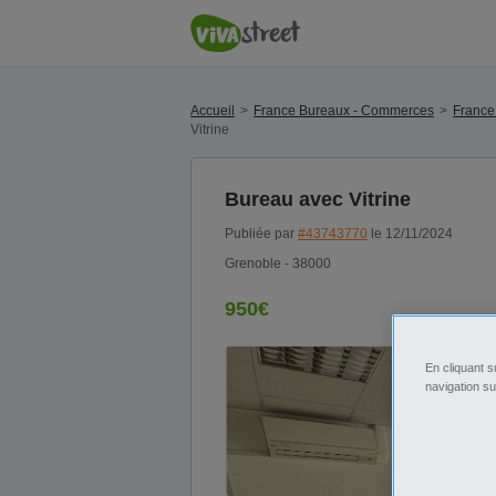
Accueil
France Bureaux - Commerces
France
Vitrine
Bureau avec Vitrine
Publiée par
#43743770
le 12/11/2024
Grenoble - 38000
950€
En cliquant s
navigation su