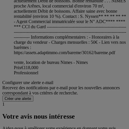
actuellement Débit de boissons. Bonne rentabilité . . . NIMES
proche Arênes, local commercial d'environ 70 m²,
actuellement Débit de boissons. Affaire saine avec bonne
rentabilité (environ 10 %). Contact : S. Nyssen** ** ** ** **
- Agent Commercial immatriculée sour le N° ADC**** ****
*** CCI du Gard -------------------------------------------------------
------------------------------------------------------------------------------
----------- Informations complémentaires : - Honoraires à la
charge du vendeur - Charges mensuelles : 50€ - Lien vers nos
barèmes :
https://assets.adaptimmo.com/bareme/30162/bareme.pdf
vente, location de bureau Nimes - Nimes
Prix
€118,000
Professionnel
Configurer une alerte e-mail
Recevez des notifications par e-mail pour les nouvelles annonces
correspondant à vos critères de recherche.
Créer une alerte
1
Votre avis nous intéresse
Aidez-nous à améliorer votre expérience en donnant votre avis.