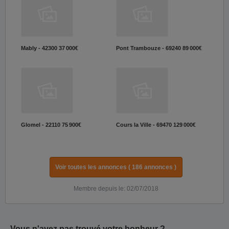
Mably - 42300
37 000€
Pont Trambouze - 69240
89 000€
Glomel - 22110
75 900€
Cours la Ville - 69470
129 000€
Voir toutes les annonces ( 186 annonces )
Membre depuis le: 02/07/2018
Vous n'avez pas trouvé votre bonheur ?