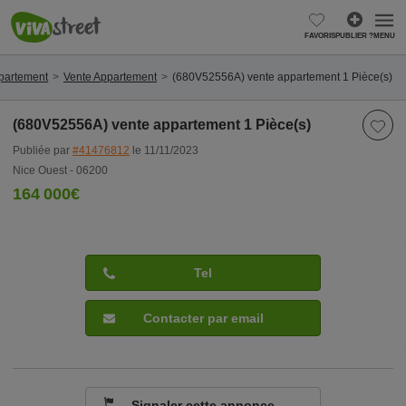
FAVORIS
PUBLIER ?
MENU
ppartement
Vente Appartement
(680V52556A) vente appartement 1 Pièce(s)
(680V52556A) vente appartement 1 Pièce(s)
Publiée par
#41476812
le 11/11/2023
Nice Ouest - 06200
164 000€
Tel
Contacter par email
Signaler cette annonce