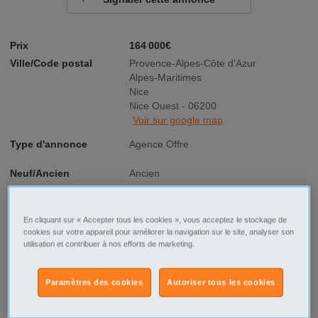
Prix
164 000€
Ville/Code postal
Provence-Alpes-Côte d'Azur
Alpes-Maritimes
Nice
Nice Ouest - 06200
Voir sur google map
Type d'annonce
Agence Offre
Neuf/Ancien
Ancien
Nbre de pièces
1 pièce(s)
En cliquant sur « Accepter tous les cookies », vous acceptez le stockage de
Consommation
D 151 - 230
cookies sur votre appareil pour améliorer la navigation sur le site, analyser son
utilisation et contribuer à nos efforts de marketing.
énergétique
Paramètres des cookies
Autoriser tous les cookies
Émissions de gaz à
A < 5
effet de serre