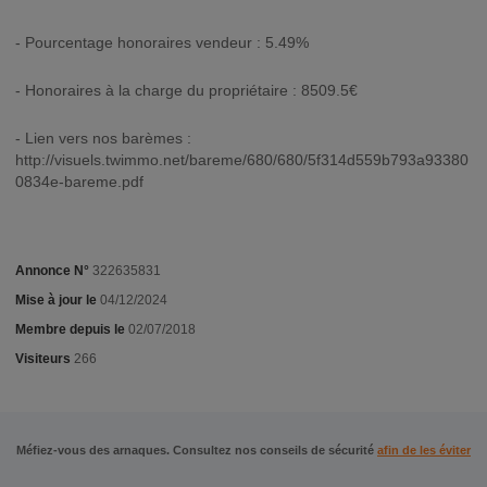
- Pourcentage honoraires vendeur : 5.49%
- Honoraires à la charge du propriétaire : 8509.5€
- Lien vers nos barèmes :
http://visuels.twimmo.net/bareme/680/680/5f314d559b793a93380
0834e-bareme.pdf
Annonce N°
322635831
Mise à jour le
04/12/2024
Membre depuis le
02/07/2018
Visiteurs
266
Méfiez-vous des arnaques. Consultez nos conseils de sécurité
afin de les éviter