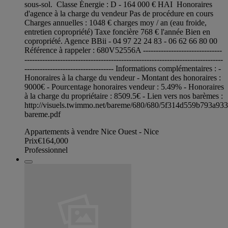
sous-sol. Classe Énergie : D - 164 000 € HAI Honoraires
d'agence à la charge du vendeur Pas de procédure en cours
Charges annuelles : 1048 € charges moy / an (eau froide,
entretien copropriété) Taxe foncière 768 € l'année Bien en
copropriété. Agence BBii - 04 97 22 24 83 - 06 62 66 80 00
Référence à rappeler : 680V52556A -------------------------------
------------------------------------------------------------------------------
----------------------------------- Informations complémentaires : -
Honoraires à la charge du vendeur - Montant des honoraires :
9000€ - Pourcentage honoraires vendeur : 5.49% - Honoraires
à la charge du propriétaire : 8509.5€ - Lien vers nos barèmes :
http://visuels.twimmo.net/bareme/680/680/5f314d559b793a93
bareme.pdf
Appartements à vendre Nice Ouest - Nice
Prix
€164,000
Professionnel