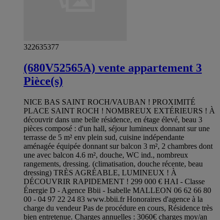
322635377
(680V52565A) vente appartement 3
Pièce(s)
NICE BAS SAINT ROCH/VAUBAN ! PROXIMITÉ
PLACE SAINT ROCH ! NOMBREUX EXTÉRIEURS ! À
découvrir dans une belle résidence, en étage élevé, beau 3
pièces composé : d'un hall, séjour lumineux donnant sur une
terrasse de 5 m² env plein sud, cuisine indépendante
aménagée équipée donnant sur balcon 3 m², 2 chambres dont
une avec balcon 4.6 m², douche, WC ind., nombreux
rangements, dressing. (climatisation, douche récente, beau
dressing) TRÈS AGRÉABLE, LUMINEUX ! À
DÉCOUVRIR RAPIDEMENT ! 299 000 € HAI - Classe
Énergie D - Agence Bbii - Isabelle MALLEON 06 62 66 80
00 - 04 97 22 24 83 www.bbii.fr Honoraires d'agence à la
charge du vendeur Pas de procédure en cours, Résidence très
bien entretenue. Charges annuelles : 3060€ charges moy/an