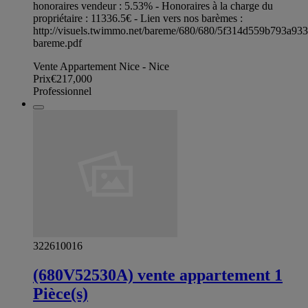
honoraires vendeur : 5.53% - Honoraires à la charge du
propriétaire : 11336.5€ - Lien vers nos barèmes :
http://visuels.twimmo.net/bareme/680/680/5f314d559b793a93
bareme.pdf
Vente Appartement Nice - Nice
Prix
€217,000
Professionnel
322610016
(680V52530A) vente appartement 1
Pièce(s)