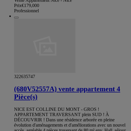
Vente Appartement Nice - Nice
Prix
€179,000
Professionnel
322635747
(680V52557A) vente appartement 4
Pièce(s)
NICE EST COLLINE DU MONT - GROS !
APPARTEMENT TRAVERSANT plein SUD ! À
DÉCOUVRIR ! Dans une résidence arborée en pleine
évolution d'aménagements et d'améliorations avec un nouvel
accès, agréable 4 pièces traversant de 80 m² env. Hall, séjour