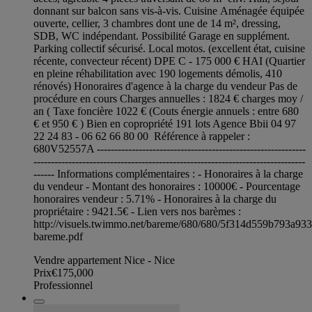
donnant sur balcon sans vis-à-vis. Cuisine Aménagée équipée
ouverte, cellier, 3 chambres dont une de 14 m², dressing,
SDB, WC indépendant. Possibilité Garage en supplément.
Parking collectif sécurisé. Local motos. (excellent état, cuisine
récente, convecteur récent) DPE C - 175 000 € HAI (Quartier
en pleine réhabilitation avec 190 logements démolis, 410
rénovés) Honoraires d'agence à la charge du vendeur Pas de
procédure en cours Charges annuelles : 1824 € charges moy /
an ( Taxe foncière 1022 € (Couts énergie annuels : entre 680
€ et 950 € ) Bien en copropriété 191 lots Agence Bbii 04 97
22 24 83 - 06 62 66 80 00 Référence à rappeler :
680V52557A ------------------------------------------------------------
------------------------------------------------------------------------------
------ Informations complémentaires : - Honoraires à la charge
du vendeur - Montant des honoraires : 10000€ - Pourcentage
honoraires vendeur : 5.71% - Honoraires à la charge du
propriétaire : 9421.5€ - Lien vers nos barèmes :
http://visuels.twimmo.net/bareme/680/680/5f314d559b793a93
bareme.pdf
Vendre appartement Nice - Nice
Prix
€175,000
Professionnel