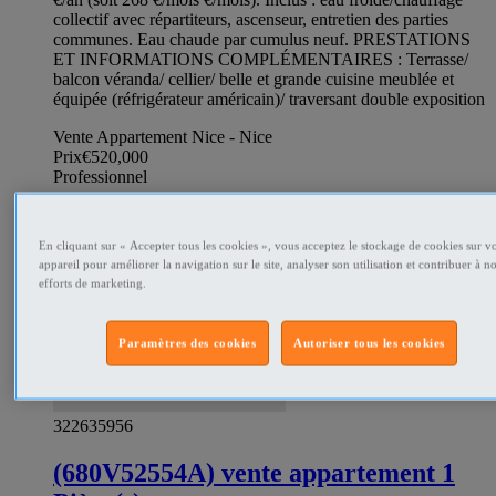
collectif avec répartiteurs, ascenseur, entretien des parties
communes. Eau chaude par cumulus neuf. PRESTATIONS
ET INFORMATIONS COMPLÉMENTAIRES : Terrasse/
balcon véranda/ cellier/ belle et grande cuisine meublée et
équipée (réfrigérateur américain)/ traversant double exposition
Vente Appartement Nice - Nice
Prix
€520,000
Professionnel
En cliquant sur « Accepter tous les cookies », vous acceptez le stockage de cookies sur vo
appareil pour améliorer la navigation sur le site, analyser son utilisation et contribuer à n
efforts de marketing.
Paramètres des cookies
Autoriser tous les cookies
322635956
(680V52554A) vente appartement 1