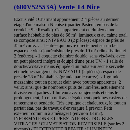
(680V52553A) Vente T4 Nice
Exclusivité ! Charmant appartement 2-4 pièces au dernier
étage d'une maison Niçoise (quartier Pasteur, en bas de la
corniche Ste Rosalie). Cet appartement en duplex d'une
surface habitable de plus de 66 m², lumineux et au calme total,
se compose ainsi : NIVEAU 0 (2 pièces) : espace de près de
35 m² carrez : - 1 entrée qui ouvre directement sur un bel
espace de vie séjour/cuisine de près de 19 m² (climatisation et
2 fenêtres). - 1 coquette chambre double, sans vis-à-vis, avec
un petit placard intégré et équipé d'une prise TV. - 1 salle de
douche/wc/lave-mains équipée d'un radiateur sèche-serviette
et quelques rangements. NIVEAU 1 (2 pièces) : espace de
près de 28 m² habitables (grande partie carrez). - 1 grande
mezzanine tout en parquet clair, avec poutres apparentes, 2
velux ainsi que de nombreux puits de lumières, actuellement
divisée en 2 parties : 1 bureau avec rangements et dans le
prolongement, 1 coin nuit avec également quelques casiers de
rangement et penderie. Très atypique et chaleureux, le tout en
parfait état, pas de travaux d'envergure à prévoir. Petit
extérieur commun à aménager ! (environ 13 m2).
INFORMATIONS ET PRESTATIONS : DOUBLES
VITRAGES / CLIMATISATION REVERSIBLE (sur les 2
niveaux) / ELECTRICITE REFAITE / LUMINEUX