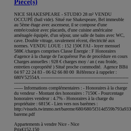
Pièce(s)
NICE SHAKESPEARE - STUDIO 28 m² VENDU
OCCUPÉ (bail vide). Situé rue Shakespeare, Bel immeuble
au 5ème étage avec ascenseur, il se compose d'une
entrée/couloir avec placards, d'une cuisine américaine
aménagée équipée, d'un séjour, une salle de bains avec WC,
cave. Double vitrage, ravalement récent, électricité aux
normes. VENDU LOUE : 152 150€ FAI - loyer mensuel
588€ /charges comprises Classe Énergie : F Honoraires
d'agence à la charge de l'acquéreur Pas de procédure en cours
Charges annuelles : 928 € charges moy / an ( eau froide,
entretien copropriété ) Situé proche commodité. Agence BBii
04 97 22 24 83 - 06 62 66 80 00 Référence à rappeler :
680V52554A ------------------------------------------------------------
------------------------------------------------------------------------------
------ Informations complémentaires : - Honoraires à la charge
du vendeur - Montant des honoraires : 7150€ - Pourcentage
honoraires vendeur : 4.7% - Honoraires à la charge du
propriétaire : 6815€ - Lien vers nos barèmes :
http://visuels.twimmo.net/bareme/680/680/5f314d559b793a93
bareme.pdf
Appartements à vendre Nice - Nice
Prix
€152,150