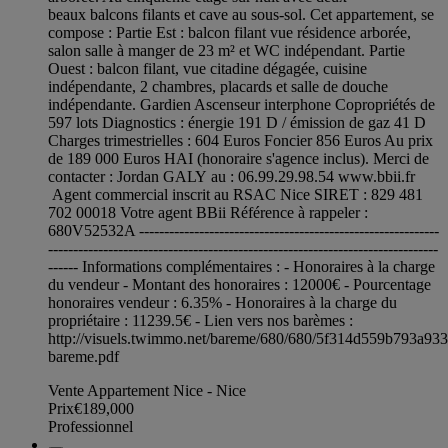
beaux balcons filants et cave au sous-sol. Cet appartement, se
compose : Partie Est : balcon filant vue résidence arborée,
salon salle à manger de 23 m² et WC indépendant. Partie
Ouest : balcon filant, vue citadine dégagée, cuisine
indépendante, 2 chambres, placards et salle de douche
indépendante. Gardien Ascenseur interphone Copropriétés de
597 lots Diagnostics : énergie 191 D / émission de gaz 41 D
Charges trimestrielles : 604 Euros Foncier 856 Euros Au prix
de 189 000 Euros HAI (honoraire s'agence inclus). Merci de
contacter : Jordan GALY au : 06.99.29.98.54 www.bbii.fr
Agent commercial inscrit au RSAC Nice SIRET : 829 481
702 00018 Votre agent BBii Référence à rappeler :
680V52532A ------------------------------------------------------------
------------------------------------------------------------------------------
------ Informations complémentaires : - Honoraires à la charge
du vendeur - Montant des honoraires : 12000€ - Pourcentage
honoraires vendeur : 6.35% - Honoraires à la charge du
propriétaire : 11239.5€ - Lien vers nos barèmes :
http://visuels.twimmo.net/bareme/680/680/5f314d559b793a93
bareme.pdf
Vente Appartement Nice - Nice
Prix
€189,000
Professionnel