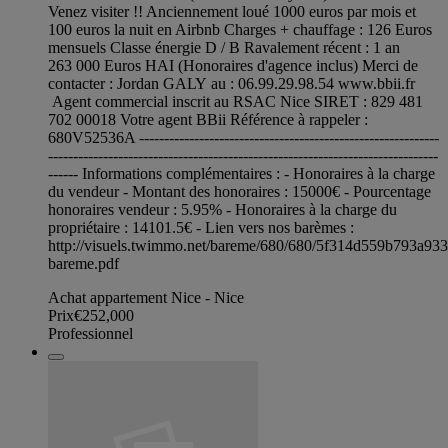
Venez visiter !! Anciennement loué 1000 euros par mois et
100 euros la nuit en Airbnb Charges + chauffage : 126 Euros
mensuels Classe énergie D / B Ravalement récent : 1 an
263 000 Euros HAI (Honoraires d'agence inclus) Merci de
contacter : Jordan GALY au : 06.99.29.98.54 www.bbii.fr
Agent commercial inscrit au RSAC Nice SIRET : 829 481
702 00018 Votre agent BBii Référence à rappeler :
680V52536A ------------------------------------------------------------
------------------------------------------------------------------------------
------ Informations complémentaires : - Honoraires à la charge
du vendeur - Montant des honoraires : 15000€ - Pourcentage
honoraires vendeur : 5.95% - Honoraires à la charge du
propriétaire : 14101.5€ - Lien vers nos barèmes :
http://visuels.twimmo.net/bareme/680/680/5f314d559b793a93
bareme.pdf
Achat appartement Nice - Nice
Prix
€252,000
Professionnel