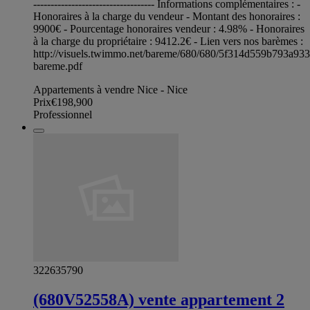
----------------------------------- Informations complémentaires : -
Honoraires à la charge du vendeur - Montant des honoraires :
9900€ - Pourcentage honoraires vendeur : 4.98% - Honoraires
à la charge du propriétaire : 9412.2€ - Lien vers nos barèmes :
http://visuels.twimmo.net/bareme/680/680/5f314d559b793a93
bareme.pdf
Appartements à vendre Nice - Nice
Prix
€198,900
Professionnel
322635790
(680V52558A) vente appartement 2