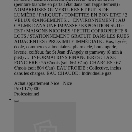
(peinture blanche en parfait état dans tout l'appartement) /
NOMBREUSES OUVERTURES ET PUITS DE
LUMIÈRE / PARQUET / TOMETTES EN BON ETAT / 2
VELUX /RANGEMENTS… ENVIRONNEMENT : AU
CALME DANS UNE IMPASSE / EXPOSITION SUD et
EST / MAISONS NICOISES / PETITE COPROPRIÉTÉ 6
LOTS / STATIONNEMENT GRATUIT DANS LES RUES
ADJACENTES / PROXIMITE IMMÉDIATE : Bus, Lycée,
école, commerces alimentaires, pharmacie, boulangerie,
laverie, coiffeur, fac St Jean d'Angely et tramway (8 min à
pied) … INFORMATIONS FINANCIÈRES : TAXE
FONCIERE : 55 €/mois (soit 661 €/an). CHARGES : 67
€/mois (soit 804 €/an). EAU FROIDE : Collective, inclus
dans les charges. EAU CHAUDE : Individuelle gaz
Achat appartement Nice - Nice
Prix
€175,000
Professionnel