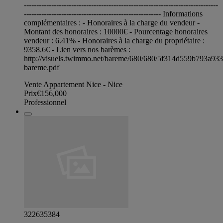
------------------------------------------------------------------------------
------------------------------------------------------- Informations
complémentaires : - Honoraires à la charge du vendeur -
Montant des honoraires : 10000€ - Pourcentage honoraires
vendeur : 6.41% - Honoraires à la charge du propriétaire :
9358.6€ - Lien vers nos barèmes :
http://visuels.twimmo.net/bareme/680/680/5f314d559b793a93
bareme.pdf
Vente Appartement Nice - Nice
Prix
€156,000
Professionnel
322635384