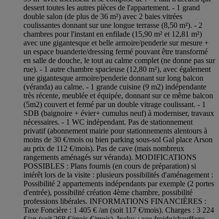
dessert toutes les autres pièces de l'appartement. - 1 grand
double salon (de plus de 36 m²) avec 2 baies vitrées
coulissantes donnant sur une longue terrasse (8,50 m²). - 2
chambres pour l'instant en enfilade (15,90 m² et 12,81 m²)
avec une gigantesque et belle armoire/penderie sur mesure +
un espace buanderie/dressing fermé pouvant être transformé
en salle de douche, le tout au calme complet (ne donne pas sur
rue). - 1 autre chambre spacieuse (12,80 m²), avec également
une gigantesque armoire/penderie donnant sur long balcon
(véranda) au calme. - 1 grande cuisine (9 m2) indépendante
très récente, meublée et équipée, donnant sur ce même balcon
(5m2) couvert et fermé par un double vitrage coulissant. - 1
SDB (baignoire + évier+ cumulus neuf) à moderniser, travaux
nécessaires. - 1 WC indépendant. Pas de stationnement
privatif (abonnement mairie pour stationnements alentours à
moins de 30 €/mois ou bien parking sous-sol Gal place Arson
au prix de 112 €/mois). Pas de cave (mais nombreux
rangements aménagés sur véranda). MODIFICATIONS
POSSIBLES : Plans fournis (en cours de préparation) si
intérêt lors de la visite : plusieurs possibilités d'aménagement :
Possibilité 2 appartements indépendants par exemple (2 portes
d'entrée), possibilité création 4ème chambre, possibilité
professions libérales. INFORMATIONS FINANCIÈRES :
Taxe Foncière : 1 405 € /an (soit 117 €/mois). Charges : 3 224
€/an (soit 268 €/mois €/mois). Inclus : eau froide/chauffage