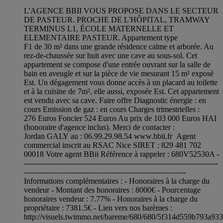
L'AGENCE BBII VOUS PROPOSE DANS LE SECTEUR
DE PASTEUR. PROCHE DE L'HÔPITAL, TRAMWAY
TERMINUS L1, ÉCOLE MATERNELLE ET
ELEMENTAIRE PASTEUR. Appartement type
F1 de 30 m² dans une grande résidence calme et arborée. Au
rez-de-chaussée sur huit avec une cave au sous-sol. Cet
appartement se compose d'une entrée ouvrant sur la salle de
bain en aveugle et sur la pièce de vie mesurant 15 m² exposé
Est. Un dégagement vous donne accès à un placard au toilette
et à la cuisine de 7m², elle aussi, exposée Est. Cet appartement
est vendu avec sa cave. Faire offre Diagnostic énergie : en
cours Emission de gaz : en cours Charges trimestrielles :
276 Euros Foncier 524 Euros Au prix de 103 000 Euros HAI
(honoraire d'agence inclus). Merci de contacter :
Jordan GALY au : 06.99.29.98.54 www.bbii.fr Agent
commercial inscrit au RSAC Nice SIRET : 829 481 702
00018 Votre agent BBii Référence à rappeler : 680V52530A -
------------------------------------------------------------------------------
-----------------------------------------------------------------
Informations complémentaires : - Honoraires à la charge du
vendeur - Montant des honoraires : 8000€ - Pourcentage
honoraires vendeur : 7.77% - Honoraires à la charge du
propriétaire : 7381.5€ - Lien vers nos barèmes :
http://visuels.twimmo.net/bareme/680/680/5f314d559b793a93