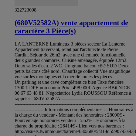
322723008
(680V52582A) vente appartement de
caractère 3 Pièce(s)
LA LANTERNE Lumineux 3 pièces secteur La Lanterne.
Appartement traversant, refait par l'architecte de Pierre
Cardin. Séjour de 26m2, avec une cheminée fonctionnelle,
deux grandes chambres. Cuisine aménagée, équipée 12m2.
Deux salles d'eau. 2 WC. Un grand balcon côté SUD Deux
petits balcons côté nord. Chauffage collectif Vue magnifique
vue sur les montagnes et la mer de toutes les pièces.
Un parking et une cave complètent ce bien Taxe foncière
1300 € DPE non connu Prix : 498 000€ Agence BBii NICE
06 67 63 48 81 Négociatrice Lydia ROUSSOU Référence à
rappeler : 680V52582A -----------------------------------------------
------------------------------------------------------------------------------
------------------- Informations complémentaires : - Honoraires à
la charge du vendeur - Montant des honoraires : 28000€ -
Pourcentage honoraires vendeur : 5.62% - Honoraires à la
charge du propriétaire : 26414€ - Lien vers nos barèmes :
http://visuels.twimmo.net/bareme/680/680/5f314d559b793a93