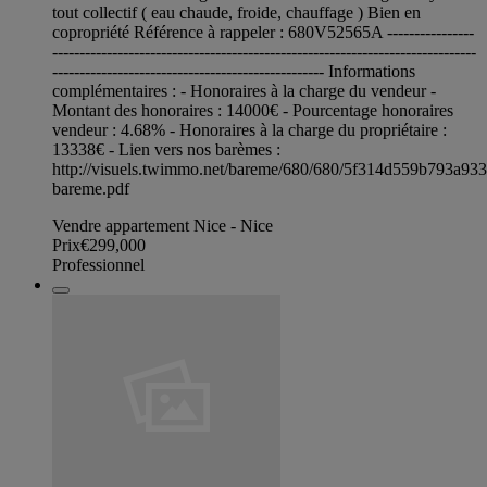
tout collectif ( eau chaude, froide, chauffage ) Bien en
copropriété Référence à rappeler : 680V52565A ----------------
------------------------------------------------------------------------------
-------------------------------------------------- Informations
complémentaires : - Honoraires à la charge du vendeur -
Montant des honoraires : 14000€ - Pourcentage honoraires
vendeur : 4.68% - Honoraires à la charge du propriétaire :
13338€ - Lien vers nos barèmes :
http://visuels.twimmo.net/bareme/680/680/5f314d559b793a93
bareme.pdf
Vendre appartement Nice - Nice
Prix
€299,000
Professionnel