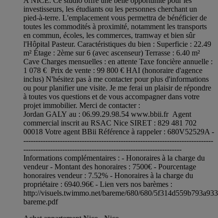
A NICE. Ce studio offre une belle opportunité pour les
investisseurs, les étudiants ou les personnes cherchant un
pied-à-terre. L'emplacement vous permettra de bénéficier de
toutes les commodités à proximité, notamment les transports
en commun, écoles, les commerces, tramway et bien sûr
l'Hôpital Pasteur. Caractéristiques du bien : Superficie : 22.49
m² Étage : 2ème sur 6 (avec ascenseur) Terrasse : 6.40 m²
Cave Charges mensuelles : en attente Taxe foncière annuelle :
1 078 € Prix de vente : 99 800 € HAI (honoraire d'agence
inclus) N'hésitez pas à me contacter pour plus d'informations
ou pour planifier une visite. Je me ferai un plaisir de répondre
à toutes vos questions et de vous accompagner dans votre
projet immobilier. Merci de contacter :
Jordan GALY au : 06.99.29.98.54 www.bbii.fr Agent
commercial inscrit au RSAC Nice SIRET : 829 481 702
00018 Votre agent BBii Référence à rappeler : 680V52529A -
------------------------------------------------------------------------------
-----------------------------------------------------------------
Informations complémentaires : - Honoraires à la charge du
vendeur - Montant des honoraires : 7500€ - Pourcentage
honoraires vendeur : 7.52% - Honoraires à la charge du
propriétaire : 6940.96€ - Lien vers nos barèmes :
http://visuels.twimmo.net/bareme/680/680/5f314d559b793a93
bareme.pdf