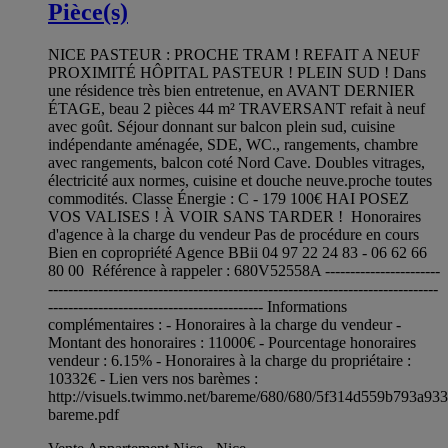
Pièce(s)
NICE PASTEUR : PROCHE TRAM ! REFAIT A NEUF
PROXIMITÉ HÔPITAL PASTEUR ! PLEIN SUD ! Dans
une résidence très bien entretenue, en AVANT DERNIER
ÉTAGE, beau 2 pièces 44 m² TRAVERSANT refait à neuf
avec goût. Séjour donnant sur balcon plein sud, cuisine
indépendante aménagée, SDE, WC., rangements, chambre
avec rangements, balcon coté Nord Cave. Doubles vitrages,
électricité aux normes, cuisine et douche neuve.proche toutes
commodités. Classe Énergie : C - 179 100€ HAI POSEZ
VOS VALISES ! À VOIR SANS TARDER ! Honoraires
d'agence à la charge du vendeur Pas de procédure en cours
Bien en copropriété Agence BBii 04 97 22 24 83 - 06 62 66
80 00 Référence à rappeler : 680V52558A -----------------------
------------------------------------------------------------------------------
------------------------------------------- Informations
complémentaires : - Honoraires à la charge du vendeur -
Montant des honoraires : 11000€ - Pourcentage honoraires
vendeur : 6.15% - Honoraires à la charge du propriétaire :
10332€ - Lien vers nos barèmes :
http://visuels.twimmo.net/bareme/680/680/5f314d559b793a93
bareme.pdf