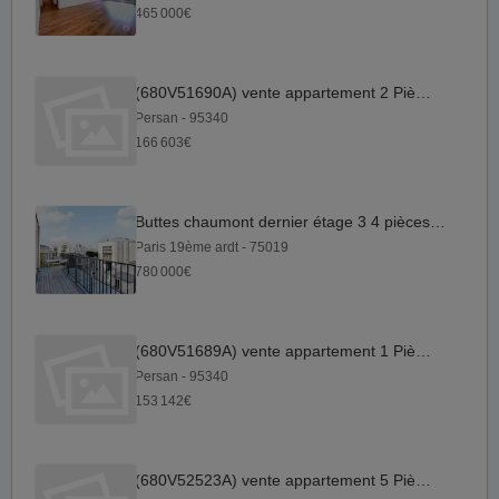
465 000€
(680V51690A) vente appartement 2 Pièce(s)
Persan - 95340
166 603€
Buttes chaumont dernier étage 3 4 pièces avec terrasse
Paris 19ème ardt - 75019
780 000€
(680V51689A) vente appartement 1 Pièce(s)
Persan - 95340
153 142€
(680V52523A) vente appartement 5 Pièce(s)