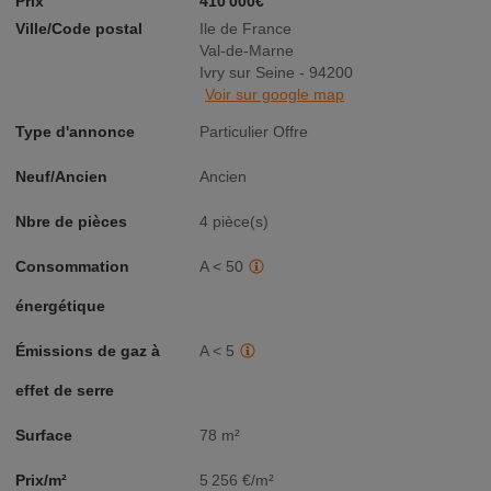
Prix
410 000€
Ville/Code postal
Ile de France
Val-de-Marne
Ivry sur Seine - 94200
Voir sur google map
Type d'annonce
Particulier Offre
Neuf/Ancien
Ancien
Nbre de pièces
4 pièce(s)
Consommation
A < 50
énergétique
Émissions de gaz à
A < 5
effet de serre
Surface
78 m²
Prix/m²
5 256 €/m²