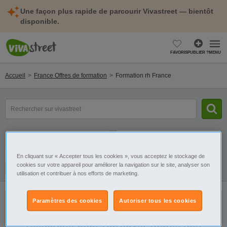
Une façon plus rapide de parcourir Vivastreet — bientôt
disponible.
FAVORIS
PUBLIER ?
MENU
Accueil
France Offres de formation
Formation rh France
Compétence,
diplôme
ou
métier
Catégorie
Sélectionnez la localisation
En cliquant sur « Accepter tous les cookies », vous acceptez le stockage de
cookies sur votre appareil pour améliorer la navigation sur le site, analyser son
Galerie
Alerte
utilisation et contribuer à nos efforts de marketing.
Paramètres des cookies
Autoriser tous les cookies
Il n'y a pas de résultats. Élargissez votre
recherche pour retrouver toutes nos