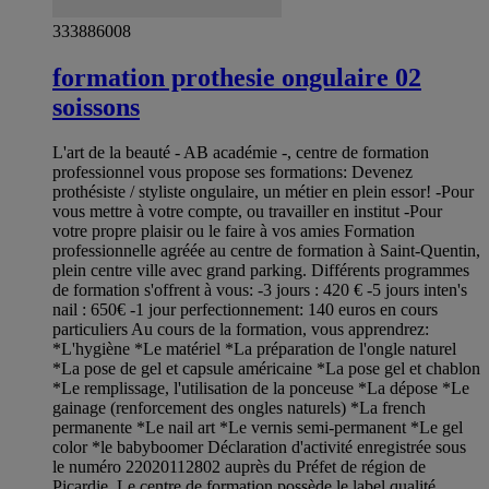
333886008
formation prothesie ongulaire 02
soissons
L'art de la beauté - AB académie -, centre de formation
professionnel vous propose ses formations: Devenez
prothésiste / styliste ongulaire, un métier en plein essor! -Pour
vous mettre à votre compte, ou travailler en institut -Pour
votre propre plaisir ou le faire à vos amies Formation
professionnelle agréée au centre de formation à Saint-Quentin,
plein centre ville avec grand parking. Différents programmes
de formation s'offrent à vous: -3 jours : 420 € -5 jours inten's
nail : 650€ -1 jour perfectionnement: 140 euros en cours
particuliers Au cours de la formation, vous apprendrez:
*L'hygiène *Le matériel *La préparation de l'ongle naturel
*La pose de gel et capsule américaine *La pose gel et chablon
*Le remplissage, l'utilisation de la ponceuse *La dépose *Le
gainage (renforcement des ongles naturels) *La french
permanente *Le nail art *Le vernis semi-permanent *Le gel
color *le babyboomer Déclaration d'activité enregistrée sous
le numéro 22020112802 auprès du Préfet de région de
Picardie. Le centre de formation possède le label qualité