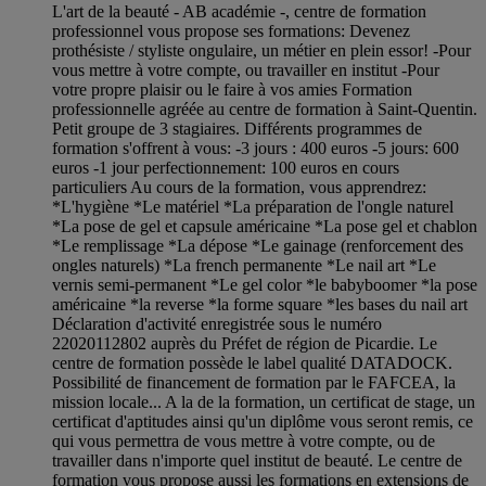
L'art de la beauté - AB académie -, centre de formation
professionnel vous propose ses formations: Devenez
prothésiste / styliste ongulaire, un métier en plein essor! -Pour
vous mettre à votre compte, ou travailler en institut -Pour
votre propre plaisir ou le faire à vos amies Formation
professionnelle agréée au centre de formation à Saint-Quentin.
Petit groupe de 3 stagiaires. Différents programmes de
formation s'offrent à vous: -3 jours : 400 euros -5 jours: 600
euros -1 jour perfectionnement: 100 euros en cours
particuliers Au cours de la formation, vous apprendrez:
*L'hygiène *Le matériel *La préparation de l'ongle naturel
*La pose de gel et capsule américaine *La pose gel et chablon
*Le remplissage *La dépose *Le gainage (renforcement des
ongles naturels) *La french permanente *Le nail art *Le
vernis semi-permanent *Le gel color *le babyboomer *la pose
américaine *la reverse *la forme square *les bases du nail art
Déclaration d'activité enregistrée sous le numéro
22020112802 auprès du Préfet de région de Picardie. Le
centre de formation possède le label qualité DATADOCK.
Possibilité de financement de formation par le FAFCEA, la
mission locale... A la de la formation, un certificat de stage, un
certificat d'aptitudes ainsi qu'un diplôme vous seront remis, ce
qui vous permettra de vous mettre à votre compte, ou de
travailler dans n'importe quel institut de beauté. Le centre de
formation vous propose aussi les formations en extensions de