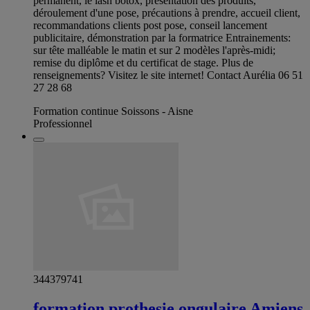
permanent, le lash botox, présentation des produits,
déroulement d'une pose, précautions à prendre, accueil client,
recommandations clients post pose, conseil lancement
publicitaire, démonstration par la formatrice Entrainements:
sur tête malléable le matin et sur 2 modèles l'après-midi;
remise du diplôme et du certificat de stage. Plus de
renseignements? Visitez le site internet! Contact Aurélia 06 51
27 28 68
Formation continue Soissons - Aisne
Professionnel
344379741
formation prothesie ongulaire Amiens