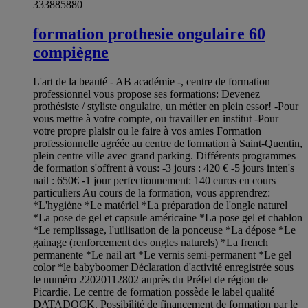
333885880
formation prothesie ongulaire 60
compiègne
L'art de la beauté - AB académie -, centre de formation
professionnel vous propose ses formations: Devenez
prothésiste / styliste ongulaire, un métier en plein essor! -Pour
vous mettre à votre compte, ou travailler en institut -Pour
votre propre plaisir ou le faire à vos amies Formation
professionnelle agréée au centre de formation à Saint-Quentin,
plein centre ville avec grand parking. Différents programmes
de formation s'offrent à vous: -3 jours : 420 € -5 jours inten's
nail : 650€ -1 jour perfectionnement: 140 euros en cours
particuliers Au cours de la formation, vous apprendrez:
*L'hygiène *Le matériel *La préparation de l'ongle naturel
*La pose de gel et capsule américaine *La pose gel et chablon
*Le remplissage, l'utilisation de la ponceuse *La dépose *Le
gainage (renforcement des ongles naturels) *La french
permanente *Le nail art *Le vernis semi-permanent *Le gel
color *le babyboomer Déclaration d'activité enregistrée sous
le numéro 22020112802 auprès du Préfet de région de
Picardie. Le centre de formation possède le label qualité
DATADOCK. Possibilité de financement de formation par le