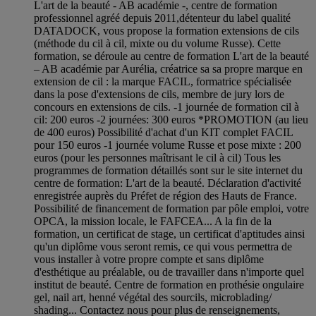
L'art de la beauté - AB académie -, centre de formation
professionnel agréé depuis 2011,détenteur du label qualité
DATADOCK, vous propose la formation extensions de cils
(méthode du cil à cil, mixte ou du volume Russe). Cette
formation, se déroule au centre de formation L'art de la beauté
– AB académie par Aurélia, créatrice sa sa propre marque en
extension de cil : la marque FACIL, formatrice spécialisée
dans la pose d'extensions de cils, membre de jury lors de
concours en extensions de cils. -1 journée de formation cil à
cil: 200 euros -2 journées: 300 euros *PROMOTION (au lieu
de 400 euros) Possibilité d'achat d'un KIT complet FACIL
pour 150 euros -1 journée volume Russe et pose mixte : 200
euros (pour les personnes maîtrisant le cil à cil) Tous les
programmes de formation détaillés sont sur le site internet du
centre de formation: L'art de la beauté. Déclaration d'activité
enregistrée auprès du Préfet de région des Hauts de France.
Possibilité de financement de formation par pôle emploi, votre
OPCA, la mission locale, le FAFCEA... A la fin de la
formation, un certificat de stage, un certificat d'aptitudes ainsi
qu'un diplôme vous seront remis, ce qui vous permettra de
vous installer à votre propre compte et sans diplôme
d'esthétique au préalable, ou de travailler dans n'importe quel
institut de beauté. Centre de formation en prothésie ongulaire
gel, nail art, henné végétal des sourcils, microblading/
shading... Contactez nous pour plus de renseignements,