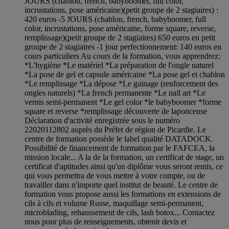
JOURS (chablon, french, babyboomer, full color,
incrustations, pose américaine)(petit groupe de 2 stagiaires) :
420 euros -5 JOURS (chablon, french, babyboomer, full
color, incrustations, pose américaine, forme square, reverse,
remplissage)(petit groupe de 2 stagiaires) 650 euros en petit
groupe de 2 stagiaires -1 jour perfectionnement: 140 euros en
cours particuliers Au cours de la formation, vous apprendrez:
*L'hygiène *Le matériel *La préparation de l'ongle naturel
*La pose de gel et capsule américaine *La pose gel et chablon
*Le remplissage *La dépose *Le gainage (renforcement des
ongles naturels) *La french permanente *Le nail art *Le
vernis semi-permanent *Le gel color *le babyboomer *forme
square et reverse *remplissage découverte de laponceuse
Déclaration d'activité enregistrée sous le numéro
22020112802 auprès du Préfet de région de Picardie. Le
centre de formation possède le label qualité DATADOCK.
Possibilité de financement de formation par le FAFCEA, la
mission locale... A la de la formation, un certificat de stage, un
certificat d'aptitudes ainsi qu'un diplôme vous seront remis, ce
qui vous permettra de vous mettre à votre compte, ou de
travailler dans n'importe quel institut de beauté. Le centre de
formation vous propose aussi les formations en extensions de
cils à cils et volume Russe, maquillage semi-permanent,
microblading, rehaussement de cils, lash botox... Contactez
nous pour plus de renseignements, obtenir devis et