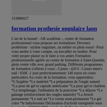
333886027
formation prothesie ongulaire laon
L'art de la beauté - AB académie -, centre de formation
professionnel vous propose ses formations: Devenez
prothésiste / styliste ongulaire, un métier en plein essor! -Pour
vous mettre à votre compte, ou travailler en institut -Pour
votre propre plaisir ou le faire à vos amies Formation
professionnelle agréée au centre de formation à Saint-Quentin,
plein centre ville avec grand parking. Différents programmes
de formation s'offrent à vous: -3 jours : 420 € -5 jours inten's
nail : 650€ -1 jour perfectionnement: 140 euros en cours
particuliers Au cours de la formation, vous apprendrez:
*L'hygiène *Le matériel *La préparation de l'ongle naturel
*La pose de gel et capsule américaine *La pose gel et chablon
*Le remplissage, l'utilisation de la ponceuse *La dépose *Le
gainage (renforcement des ongles naturels) *La french
permanente *Le nail art *Le vernis semi-permanent *Le gel
color *le babyboomer Déclaration d'activité enregistrée sous