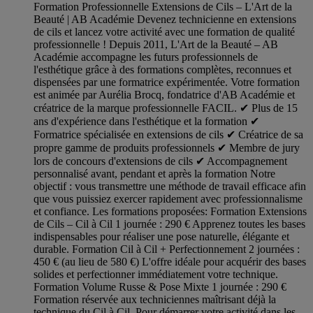
Formation Professionnelle Extensions de Cils – L'Art de la
Beauté | AB Académie Devenez technicienne en extensions
de cils et lancez votre activité avec une formation de qualité
professionnelle ! Depuis 2011, L'Art de la Beauté – AB
Académie accompagne les futurs professionnels de
l'esthétique grâce à des formations complètes, reconnues et
dispensées par une formatrice expérimentée. Votre formation
est animée par Aurélia Brocq, fondatrice d'AB Académie et
créatrice de la marque professionnelle FACIL. ✔ Plus de 15
ans d'expérience dans l'esthétique et la formation ✔
Formatrice spécialisée en extensions de cils ✔ Créatrice de sa
propre gamme de produits professionnels ✔ Membre de jury
lors de concours d'extensions de cils ✔ Accompagnement
personnalisé avant, pendant et après la formation Notre
objectif : vous transmettre une méthode de travail efficace afin
que vous puissiez exercer rapidement avec professionnalisme
et confiance. Les formations proposées: Formation Extensions
de Cils – Cil à Cil 1 journée : 290 € Apprenez toutes les bases
indispensables pour réaliser une pose naturelle, élégante et
durable. Formation Cil à Cil + Perfectionnement 2 journées :
450 € (au lieu de 580 €) L'offre idéale pour acquérir des bases
solides et perfectionner immédiatement votre technique.
Formation Volume Russe & Pose Mixte 1 journée : 290 €
Formation réservée aux techniciennes maîtrisant déjà la
technique du Cil à Cil. Pour démarrer votre activité dans les