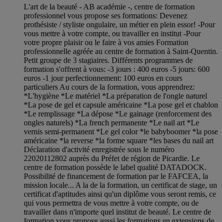
L'art de la beauté - AB académie -, centre de formation
professionnel vous propose ses formations: Devenez
prothésiste / styliste ongulaire, un métier en plein essor! -Pour
vous mettre à votre compte, ou travailler en institut -Pour
votre propre plaisir ou le faire à vos amies Formation
professionnelle agréée au centre de formation à Saint-Quentin.
Petit groupe de 3 stagiaires. Différents programmes de
formation s'offrent à vous: -3 jours : 400 euros -5 jours: 600
euros -1 jour perfectionnement: 100 euros en cours
particuliers Au cours de la formation, vous apprendrez:
*L'hygiène *Le matériel *La préparation de l'ongle naturel
*La pose de gel et capsule américaine *La pose gel et chablon
*Le remplissage *La dépose *Le gainage (renforcement des
ongles naturels) *La french permanente *Le nail art *Le
vernis semi-permanent *Le gel color *le babyboomer *la pose
américaine *la reverse *la forme square *les bases du nail art
Déclaration d'activité enregistrée sous le numéro
22020112802 auprès du Préfet de région de Picardie. Le
centre de formation possède le label qualité DATADOCK.
Possibilité de financement de formation par le FAFCEA, la
mission locale... A la de la formation, un certificat de stage, un
certificat d'aptitudes ainsi qu'un diplôme vous seront remis, ce
qui vous permettra de vous mettre à votre compte, ou de
travailler dans n'importe quel institut de beauté. Le centre de
formation vous propose aussi les formations en extensions de