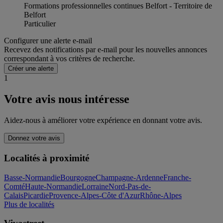
Formations professionnelles continues Belfort - Territoire de
Belfort
Particulier
Configurer une alerte e-mail
Recevez des notifications par e-mail pour les nouvelles annonces
correspondant à vos critères de recherche.
Créer une alerte
1
Votre avis nous intéresse
Aidez-nous à améliorer votre expérience en donnant votre avis.
Donnez votre avis
Localités à proximité
Basse-Normandie
Bourgogne
Champagne-Ardenne
Franche-
Comté
Haute-Normandie
Lorraine
Nord-Pas-de-
Calais
Picardie
Provence-Alpes-Côte d'Azur
Rhône-Alpes
Plus de localités