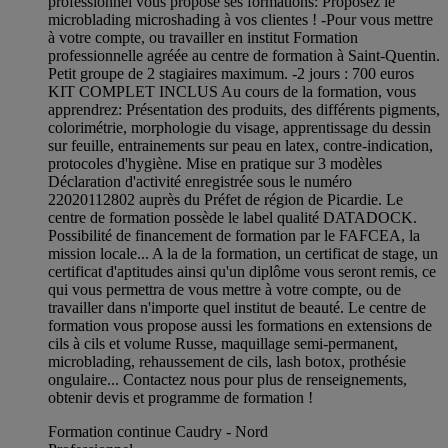
professionnel vous propose ses formations: Proposez le
microblading microshading à vos clientes ! -Pour vous mettre
à votre compte, ou travailler en institut Formation
professionnelle agréée au centre de formation à Saint-Quentin.
Petit groupe de 2 stagiaires maximum. -2 jours : 700 euros
KIT COMPLET INCLUS Au cours de la formation, vous
apprendrez: Présentation des produits, des différents pigments,
colorimétrie, morphologie du visage, apprentissage du dessin
sur feuille, entrainements sur peau en latex, contre-indication,
protocoles d'hygiène. Mise en pratique sur 3 modèles
Déclaration d'activité enregistrée sous le numéro
22020112802 auprès du Préfet de région de Picardie. Le
centre de formation possède le label qualité DATADOCK.
Possibilité de financement de formation par le FAFCEA, la
mission locale... A la de la formation, un certificat de stage, un
certificat d'aptitudes ainsi qu'un diplôme vous seront remis, ce
qui vous permettra de vous mettre à votre compte, ou de
travailler dans n'importe quel institut de beauté. Le centre de
formation vous propose aussi les formations en extensions de
cils à cils et volume Russe, maquillage semi-permanent,
microblading, rehaussement de cils, lash botox, prothésie
ongulaire... Contactez nous pour plus de renseignements,
obtenir devis et programme de formation !
Formation continue Caudry - Nord