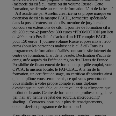
(méthode du cil à cil, mixte ou du volume Russe). Cette
formation, se déroule au centre de formation L'art de la beauté
– AB académie par Aurélia, créatrice sa sa propre marque en
extension de cil : la marque FACIL, formatrice spécialisée
dans la pose d'extensions de cils, membre de jury lors de
concours en extensions de cils. -1 journée de formation cil à
cil: 200 euros -2 journées: 300 euros *PROMOTION (au lieu
de 400 euros) Possibilité d'achat d'un KIT complet FACIL
pour 150 euros -1 journée volume Russe et pose mixte : 200
euros (pour les personnes maîtrisant le cil à cil) Tous les
programmes de formation détaillés sont sur le site internet du
centre de formation: L'art de la beauté. Déclaration d'activité
enregistrée auprès du Préfet de région des Hauts de France.
Possibilité de financement de formation par pôle emploi, votre
OPCA, la mission locale, le FAFCEA... A la fin de la
formation, un certificat de stage, un certificat d'aptitudes ainsi
qu'un diplôme vous seront remis, ce qui vous permettra de
vous installer à votre propre compte et sans diplôme
d'esthétique au préalable, ou de travailler dans n'importe quel
institut de beauté. Centre de formation en prothésie ongulaire
gel, nail art, henné végétal des sourcils, microblading/
shading... Contactez nous pour plus de renseignements,
obtenir devis et programme de formation !
Formations professionnelles continues Tergnier - Tergnier