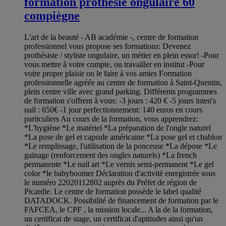
formation prothesie ongulaire 60
compiègne
L'art de la beauté - AB académie -, centre de formation
professionnel vous propose ses formations: Devenez
prothésiste / styliste ongulaire, un métier en plein essor! -Pour
vous mettre à votre compte, ou travailler en institut -Pour
votre propre plaisir ou le faire à vos amies Formation
professionnelle agréée au centre de formation à Saint-Quentin,
plein centre ville avec grand parking. Différents programmes
de formation s'offrent à vous: -3 jours : 420 € -5 jours inten's
nail : 650€ -1 jour perfectionnement: 140 euros en cours
particuliers Au cours de la formation, vous apprendrez:
*L'hygiène *Le matériel *La préparation de l'ongle naturel
*La pose de gel et capsule américaine *La pose gel et chablon
*Le remplissage, l'utilisation de la ponceuse *La dépose *Le
gainage (renforcement des ongles naturels) *La french
permanente *Le nail art *Le vernis semi-permanent *Le gel
color *le babyboomer Déclaration d'activité enregistrée sous
le numéro 22020112802 auprès du Préfet de région de
Picardie. Le centre de formation possède le label qualité
DATADOCK. Possibilité de financement de formation par le
FAFCEA, le CPF , la mission locale... A la de la formation,
un certificat de stage, un certificat d'aptitudes ainsi qu'un