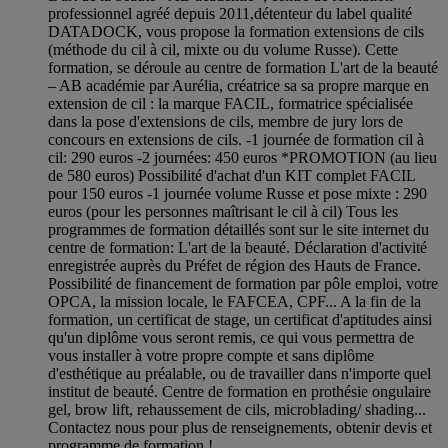
professionnel agréé depuis 2011,détenteur du label qualité
DATADOCK, vous propose la formation extensions de cils
(méthode du cil à cil, mixte ou du volume Russe). Cette
formation, se déroule au centre de formation L'art de la beauté
– AB académie par Aurélia, créatrice sa sa propre marque en
extension de cil : la marque FACIL, formatrice spécialisée
dans la pose d'extensions de cils, membre de jury lors de
concours en extensions de cils. -1 journée de formation cil à
cil: 290 euros -2 journées: 450 euros *PROMOTION (au lieu
de 580 euros) Possibilité d'achat d'un KIT complet FACIL
pour 150 euros -1 journée volume Russe et pose mixte : 290
euros (pour les personnes maîtrisant le cil à cil) Tous les
programmes de formation détaillés sont sur le site internet du
centre de formation: L'art de la beauté. Déclaration d'activité
enregistrée auprès du Préfet de région des Hauts de France.
Possibilité de financement de formation par pôle emploi, votre
OPCA, la mission locale, le FAFCEA, CPF... A la fin de la
formation, un certificat de stage, un certificat d'aptitudes ainsi
qu'un diplôme vous seront remis, ce qui vous permettra de
vous installer à votre propre compte et sans diplôme
d'esthétique au préalable, ou de travailler dans n'importe quel
institut de beauté. Centre de formation en prothésie ongulaire
gel, brow lift, rehaussement de cils, microblading/ shading...
Contactez nous pour plus de renseignements, obtenir devis et
programme de formation !