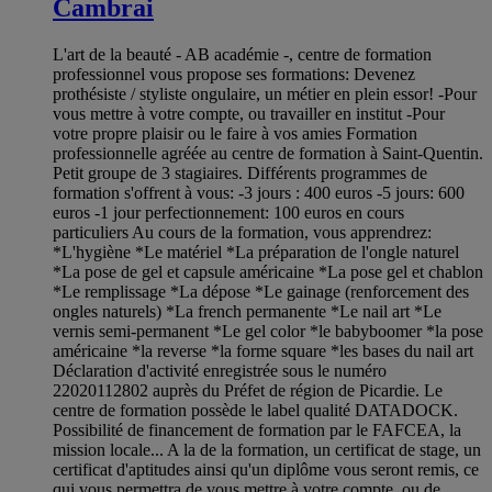
Cambrai
L'art de la beauté - AB académie -, centre de formation
professionnel vous propose ses formations: Devenez
prothésiste / styliste ongulaire, un métier en plein essor! -Pour
vous mettre à votre compte, ou travailler en institut -Pour
votre propre plaisir ou le faire à vos amies Formation
professionnelle agréée au centre de formation à Saint-Quentin.
Petit groupe de 3 stagiaires. Différents programmes de
formation s'offrent à vous: -3 jours : 400 euros -5 jours: 600
euros -1 jour perfectionnement: 100 euros en cours
particuliers Au cours de la formation, vous apprendrez:
*L'hygiène *Le matériel *La préparation de l'ongle naturel
*La pose de gel et capsule américaine *La pose gel et chablon
*Le remplissage *La dépose *Le gainage (renforcement des
ongles naturels) *La french permanente *Le nail art *Le
vernis semi-permanent *Le gel color *le babyboomer *la pose
américaine *la reverse *la forme square *les bases du nail art
Déclaration d'activité enregistrée sous le numéro
22020112802 auprès du Préfet de région de Picardie. Le
centre de formation possède le label qualité DATADOCK.
Possibilité de financement de formation par le FAFCEA, la
mission locale... A la de la formation, un certificat de stage, un
certificat d'aptitudes ainsi qu'un diplôme vous seront remis, ce
qui vous permettra de vous mettre à votre compte, ou de