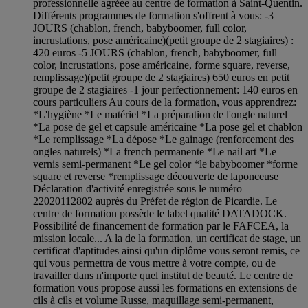
professionnelle agréée au centre de formation à Saint-Quentin.
Différents programmes de formation s'offrent à vous: -3
JOURS (chablon, french, babyboomer, full color,
incrustations, pose américaine)(petit groupe de 2 stagiaires) :
420 euros -5 JOURS (chablon, french, babyboomer, full
color, incrustations, pose américaine, forme square, reverse,
remplissage)(petit groupe de 2 stagiaires) 650 euros en petit
groupe de 2 stagiaires -1 jour perfectionnement: 140 euros en
cours particuliers Au cours de la formation, vous apprendrez:
*L'hygiène *Le matériel *La préparation de l'ongle naturel
*La pose de gel et capsule américaine *La pose gel et chablon
*Le remplissage *La dépose *Le gainage (renforcement des
ongles naturels) *La french permanente *Le nail art *Le
vernis semi-permanent *Le gel color *le babyboomer *forme
square et reverse *remplissage découverte de laponceuse
Déclaration d'activité enregistrée sous le numéro
22020112802 auprès du Préfet de région de Picardie. Le
centre de formation possède le label qualité DATADOCK.
Possibilité de financement de formation par le FAFCEA, la
mission locale... A la de la formation, un certificat de stage, un
certificat d'aptitudes ainsi qu'un diplôme vous seront remis, ce
qui vous permettra de vous mettre à votre compte, ou de
travailler dans n'importe quel institut de beauté. Le centre de
formation vous propose aussi les formations en extensions de
cils à cils et volume Russe, maquillage semi-permanent,