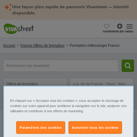
Une façon plus rapide de parcourir Vivastreet — bientôt
disponible.
FAVORIS
PUBLIER ?
MENU
Accueil
France Offres de formation
Formation reflexologie France
Compétence,
diplôme
ou
métier
Catégorie
Sélectionnez la localisation
En cliquant sur « Accepter tous les cookies », vous acceptez le stockage de
Galerie
Alerte
cookies sur votre appareil pour améliorer la navigation sur le site, analyser son
utilisation et contribuer à nos efforts de marketing.
Il n'y a pas de résultats. Élargissez votre
Paramètres des cookies
Autoriser tous les cookies
recherche pour retrouver toutes nos