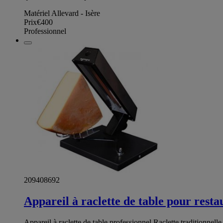
Matériel Allevard - Isère
Prix
€400
Professionnel
209408692
Appareil à raclette de table pour resta
Appareil à raclette de table professionnel Raclette traditionn