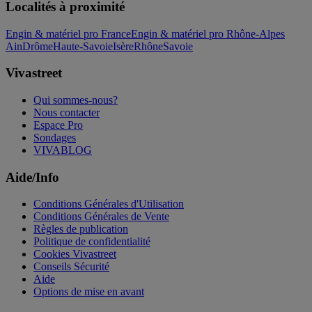
Localités à proximité
Engin & matériel pro France
Engin & matériel pro Rhône-Alpes
Ain
Drôme
Haute-Savoie
Isère
Rhône
Savoie
Vivastreet
Qui sommes-nous?
Nous contacter
Espace Pro
Sondages
VIVABLOG
Aide/Info
Conditions Générales d'Utilisation
Conditions Générales de Vente
Règles de publication
Politique de confidentialité
Cookies Vivastreet
Conseils Sécurité
Aide
Options de mise en avant