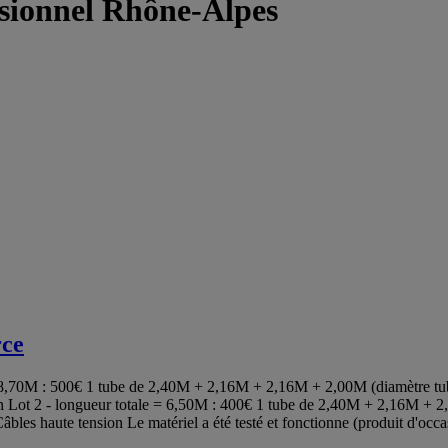
sionnel Rhône-Alpes
rce
e = 8,70M : 500€ 1 tube de 2,40M + 2,16M + 2,16M + 2,00M (diamètre tub
n Lot 2 - longueur totale = 6,50M : 400€ 1 tube de 2,40M + 2,16M + 2
les haute tension Le matériel a été testé et fonctionne (produit d'occas