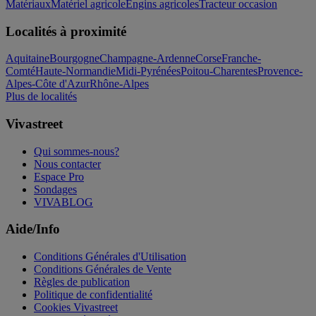
Matériaux
Matériel agricole
Engins agricoles
Tracteur occasion
Localités à proximité
Aquitaine
Bourgogne
Champagne-Ardenne
Corse
Franche-
Comté
Haute-Normandie
Midi-Pyrénées
Poitou-Charentes
Provence-
Alpes-Côte d'Azur
Rhône-Alpes
Plus de localités
Vivastreet
Qui sommes-nous?
Nous contacter
Espace Pro
Sondages
VIVABLOG
Aide/Info
Conditions Générales d'Utilisation
Conditions Générales de Vente
Règles de publication
Politique de confidentialité
Cookies Vivastreet