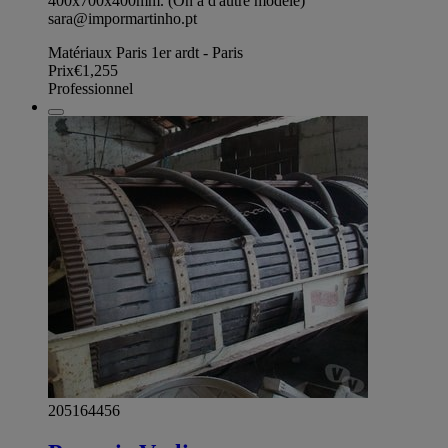
400x700x400mm. (On a d'autre modèle)
sara@impormartinho.pt
Matériaux Paris 1er ardt - Paris
Prix
€1,255
Professionnel
205164456