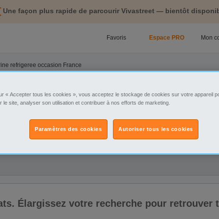
Une façon plus rapide de parcourir Vivastreet — bientôt disponib
Favoris
Espace PRO
Mon c
rine refrigeree occasion France
tégorie
Sélectionnez la localisation
ur « Accepter tous les cookies », vous acceptez le stockage de cookies sur votre appareil po
r le site, analyser son utilisation et contribuer à nos efforts de marketing.
ix
Paramètres des cookies
Autoriser tous les cookies
ltats. Élargissez votre recherche pour retrouver