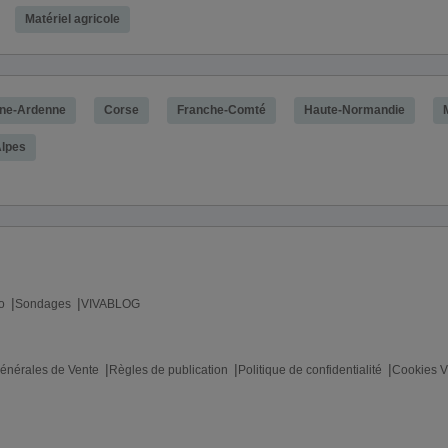
Matériel agricole
ne-Ardenne
Corse
Franche-Comté
Haute-Normandie
lpes
o
Sondages
VIVABLOG
énérales de Vente
Règles de publication
Politique de confidentialité
Cookies V