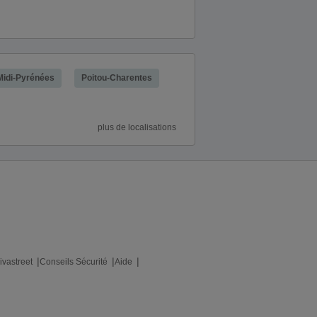
Midi-Pyrénées
Poitou-Charentes
plus de localisations
ivastreet
Conseils Sécurité
Aide