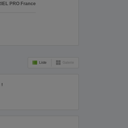
IEL PRO France
Liste
Galerie
 !