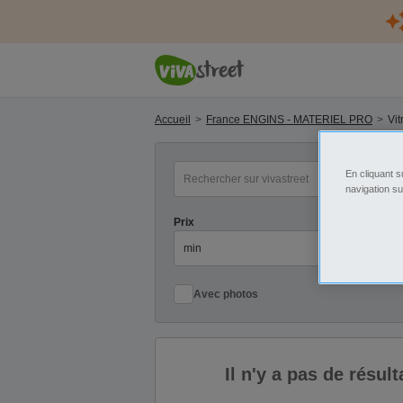
Accueil
France ENGINS - MATERIEL PRO
Vit
mot(s) clé(s)
Ca
En cliquant s
navigation su
Prix
Pr
Avec photos
Il n'y a pas de résu