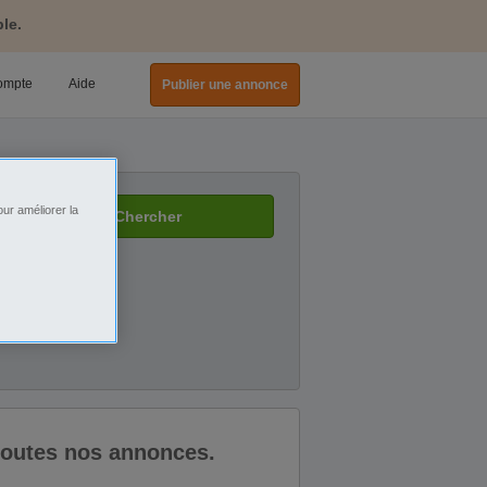
le.
ompte
Aide
Publier une annonce
ur améliorer la
Chercher
 toutes nos annonces.