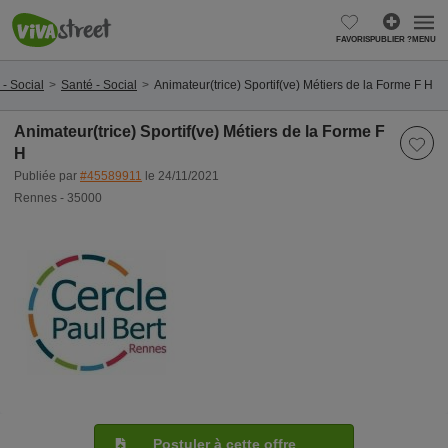
FAVORIS
PUBLIER ?
MENU
- Social
Santé - Social
Animateur(trice) Sportif(ve) Métiers de la Forme F H
Animateur(trice) Sportif(ve) Métiers de la Forme F
H
Publiée par
#45589911
le 24/11/2021
Rennes - 35000
Postuler à cette offre