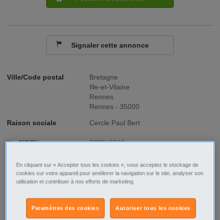
Signaler cette annonce
Ville/Code postal
Bretagne
Ille-et-Vilaine
Rennes
Rennes - 35000
Raison sociale
Cercle Paul Bert
No SIREN
777746702
Fonction
Santé - Social
En cliquant sur « Accepter tous les cookies », vous acceptez le stockage de
cookies sur votre appareil pour améliorer la navigation sur le site, analyser son
utilisation et contribuer à nos efforts de marketing.
Type de contrat
CDI
Type d'emploi
Temps plein
Paramètres des cookies
Autoriser tous les cookies