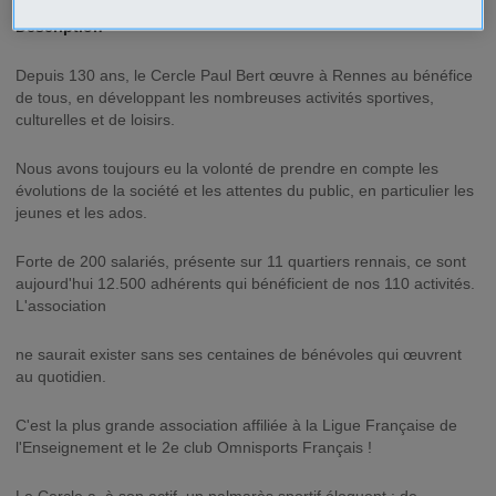
Description
Depuis 130 ans, le Cercle Paul Bert œuvre à Rennes au bénéfice
de tous, en développant les nombreuses activités sportives,
culturelles et de loisirs.
Nous avons toujours eu la volonté de prendre en compte les
évolutions de la société et les attentes du public, en particulier les
jeunes et les ados.
Forte de 200 salariés, présente sur 11 quartiers rennais, ce sont
aujourd'hui 12.500 adhérents qui bénéficient de nos 110 activités.
L'association
ne saurait exister sans ses centaines de bénévoles qui œuvrent
au quotidien.
C'est la plus grande association affiliée à la Ligue Française de
l'Enseignement et le 2e club Omnisports Français !