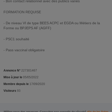
- Bon contact relationnel avec des publics variés
FORMATION REQUISE
- De niveau VI de type BEES ACPC et EGDA ou Métiers de la
Forme ou BPJEPS AF (AGFF)
- PSC1 souhaité
- Pass vaccinal obligatoire
Annonce N°
227301467
Mise à jour le
05/05/2022
Membre depuis le
17/09/2020
Visiteurs
93
Méfiez-vous des arnaques. Consultez nos conseils de sécurité
afin de les éviter