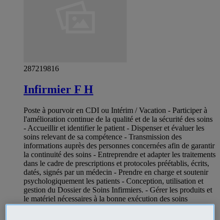
287219816
Infirmier F H
Poste à pourvoir en CDI ou Intérim / Vacation - Participer à
l'amélioration continue de la qualité et de la sécurité des soins
- Accueillir et identifier le patient - Dispenser et évaluer les
soins relevant de sa compétence - Transmission des
informations auprès des personnes concernées afin de garantir
la continuité des soins - Entreprendre et adapter les traitements
dans le cadre de prescriptions et protocoles préétablis, écrits,
datés, signés par un médecin - Prendre en charge et soutenir
psychologiquement les patients - Conception, utilisation et
gestion du Dossier de Soins Infirmiers. - Gérer les produits et
le matériel nécessaires à la bonne exécution des soins
infirmiers - Assurer le transfert des malades - Participer à la
formation et à l'encadrement des stagiaires - Faire le lien entre