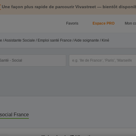
Une façon plus rapide de parcourir Vivastreet — bientôt disponib
Favoris
Espace PRO
Mon c
e / Assistante Sociale / Emploi santé France / Aide soignante / Kiné
tégorie
Sélectionnez la localisation
 social France