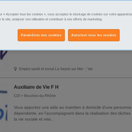
amp ou auxiliaire de vie (F H) autisme
CDD
Var
ur « Accepter tous les cookies », vous acceptez le stockage de cookies sur votre appareil po
r le site, analyser son utilisation et contribuer à nos efforts de marketing.
Nous recherchons des "Auxiliaire de vie ou AMP" pour interve
Mer, Toulon Ouest et Est, auprès de personnes en situation d'a
suivantes : - Stimulat…
Paramètres des cookies
Autoriser tous les cookies
Emploi santé et social
La Seyne sur Mer
Var
Auxiliaire de Vie F H
CDI
Bouches-du-Rhône
Vous apportez une aide au maintien à domicile d'une personne
dépendante, en l'accompagnant dans la réalisation des tâches 
la vie sociale et rela…