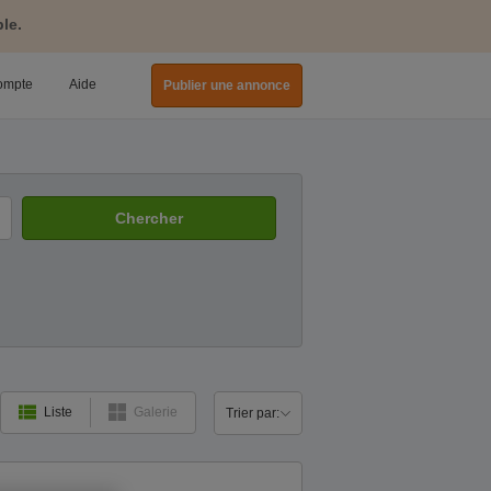
le.
ompte
Aide
Publier une annonce
Chercher
Trier par:
Liste
Galerie