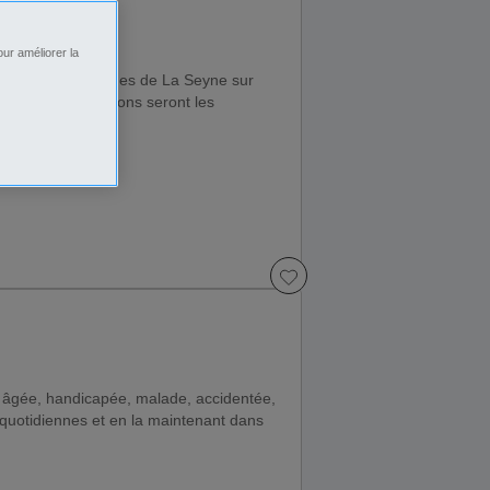
ur améliorer la
nir sur les communes de La Seyne sur
utisme. Vos missions seront les
 âgée, handicapée, malade, accidentée,
quotidiennes et en la maintenant dans