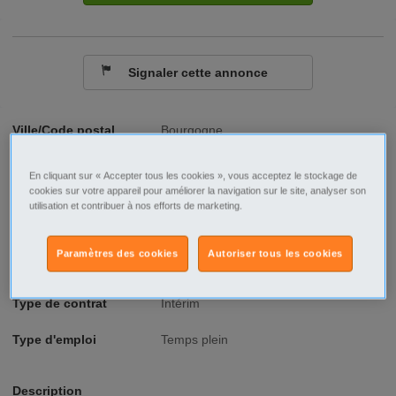
Signaler cette annonce
Ville/Code postal
Bourgogne
Côte-d'Or
Dijon - 21000
En cliquant sur « Accepter tous les cookies », vous acceptez le stockage de
cookies sur votre appareil pour améliorer la navigation sur le site, analyser son
Raison sociale
Valréa Intérim
utilisation et contribuer à nos efforts de marketing.
No SIREN
892349416
Paramètres des cookies
Autoriser tous les cookies
Fonction
Santé - Social
Type de contrat
Intérim
Type d'emploi
Temps plein
Description