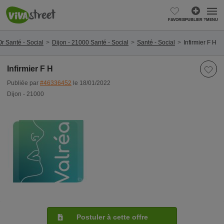
FAVORIS
PUBLIER ?
MENU
r Santé - Social
Dijon - 21000 Santé - Social
Santé - Social
Infirmier F H
Infirmier F H
Publiée par
#46336452
le 18/01/2022
Dijon - 21000
Postuler à cette offre