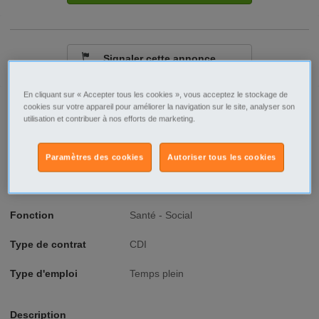
Signaler cette annonce
En cliquant sur « Accepter tous les cookies », vous acceptez le stockage de
Ville/Code postal
Bretagne
cookies sur votre appareil pour améliorer la navigation sur le site, analyser son
Morbihan
utilisation et contribuer à nos efforts de marketing.
Auray - 56400
Raison sociale
Morbihan Emplois
Paramètres des cookies
Autoriser tous les cookies
No SIREN
844708834
Fonction
Santé - Social
Type de contrat
CDI
Type d'emploi
Temps plein
Description