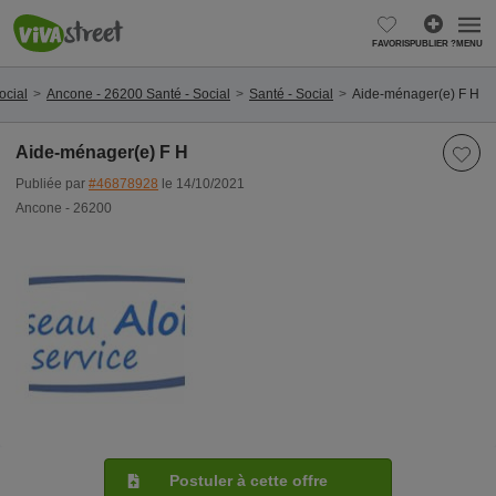
FAVORIS
PUBLIER ?
MENU
ocial
Ancone - 26200 Santé - Social
Santé - Social
Aide-ménager(e) F H
Aide-ménager(e) F H
Publiée par
#46878928
le 14/10/2021
Ancone - 26200
Postuler à cette offre