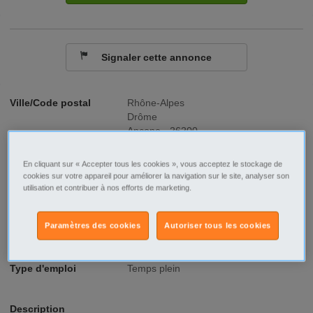
Signaler cette annonce
Ville/Code postal
Rhône-Alpes
Drôme
Ancone - 26200
Raison sociale
Réseau Aloïs - Montélimar
En cliquant sur « Accepter tous les cookies », vous acceptez le stockage de
cookies sur votre appareil pour améliorer la navigation sur le site, analyser son
No SIREN
809789738
utilisation et contribuer à nos efforts de marketing.
Fonction
Santé - Social
Paramètres des cookies
Autoriser tous les cookies
Type de contrat
CDI
Type d'emploi
Temps plein
Description