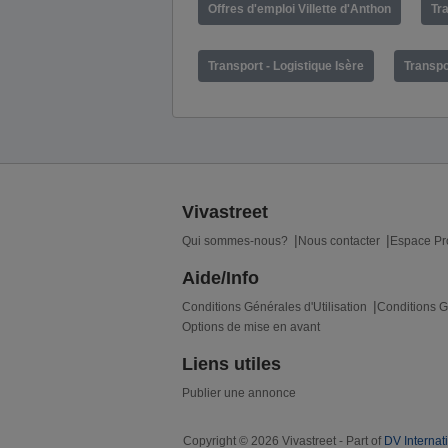
Offres d'emploi Villette d'Anthon
Tr
Transport - Logistique Isère
Transpor
Vivastreet
Qui sommes-nous?
Nous contacter
Espace Pr
Aide/Info
Conditions Générales d'Utilisation
Conditions G
Options de mise en avant
Liens utiles
Publier une annonce
Copyright © 2026 Vivastreet - Part of
DV Internat