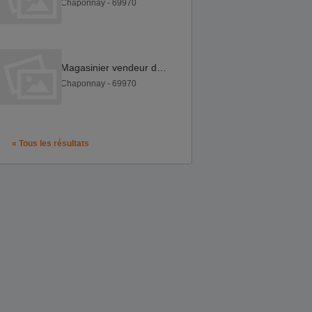
Chaponnay - 69970
Magasinier vendeur débutant F H
Chaponnay - 69970
« Tous les résultats