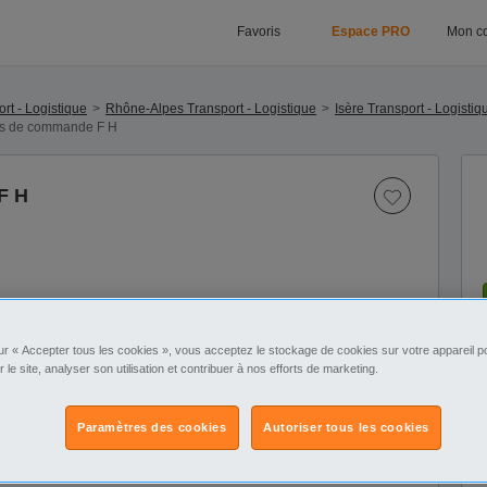
Favoris
Espace PRO
Mon c
rt - Logistique
Rhône-Alpes Transport - Logistique
Isère Transport - Logistiq
rs de commande F H
F H
ur « Accepter tous les cookies », vous acceptez le stockage de cookies sur votre appareil po
r le site, analyser son utilisation et contribuer à nos efforts de marketing.
Paramètres des cookies
Autoriser tous les cookies