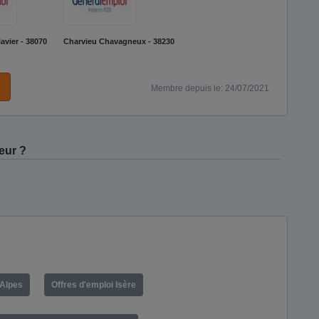
avier - 38070
Charvieu Chavagneux - 38230
Membre depuis le: 24/07/2021
eur ?
-Alpes
Offres d'emploi Isère