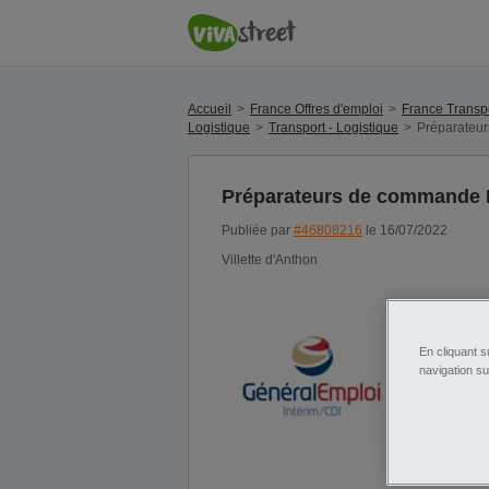
Accueil
France Offres d'emploi
France Transpo
Logistique
Transport - Logistique
Préparateu
Préparateurs de commande 
Publiée par
#46808216
le 16/07/2022
Villette d'Anthon
En cliquant s
navigation su