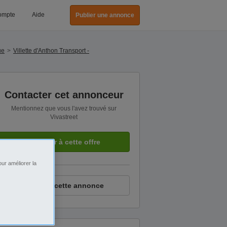
ompte
Aide
Publier une annonce
ue
Villette d'Anthon Transport -
Contacter cet annonceur
Mentionnez que vous l'avez trouvé sur
Vivastreet
Postuler à cette offre
ur améliorer la
Signaler cette annonce