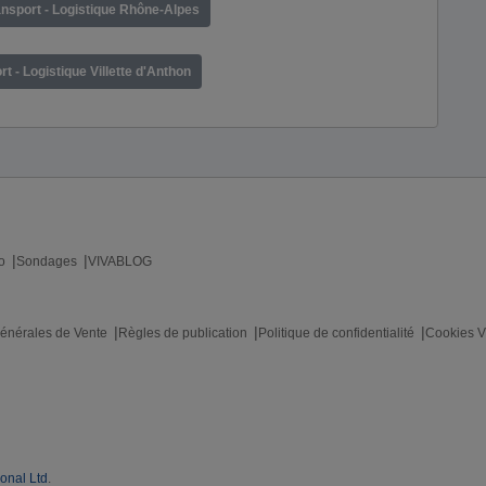
ansport - Logistique Rhône-Alpes
t - Logistique Villette d'Anthon
o
Sondages
VIVABLOG
énérales de Vente
Règles de publication
Politique de confidentialité
Cookies V
ional Ltd
.