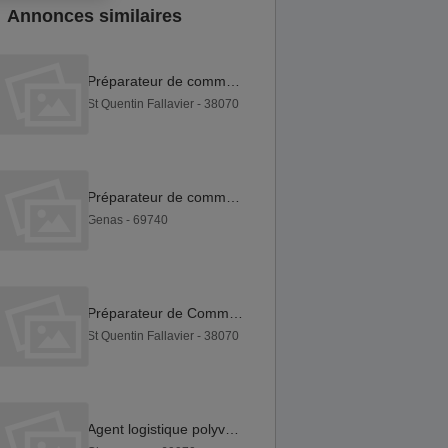
Annonces similaires
Préparateur de commande F H
St Quentin Fallavier - 38070
Préparateur de commande CARISTE CACES 3 et 5 F H
Genas - 69740
Préparateur de Commandes F H
St Quentin Fallavier - 38070
Agent logistique polyvalent F H