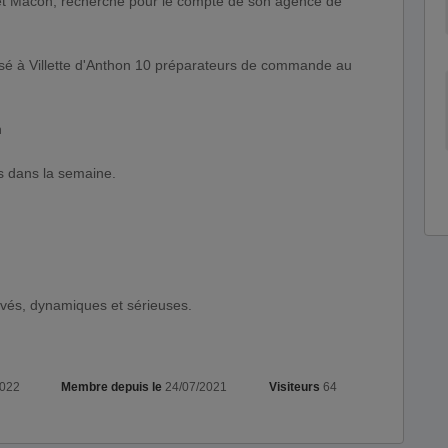
et Mâcon, recherche pour le compte de son agence de
asé à Villette d'Anthon 10 préparateurs de commande au
h
s dans la semaine.
vés, dynamiques et sérieuses.
2022
Membre depuis le
24/07/2021
Visiteurs
64