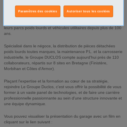
Le Groupe DUCLOS, concessionnaire DAF, NISSAN et ISUZU et
Paramètres des cookies
Autoriser tous les cookies
Indépendant AD POIDS LOURDS en Bretagne, accompagne les
professionnels du transport dans la réparation et l'entretien de
leurs parcs poids lourds et véhicules utilitaires depuis plus de 100
ans.
Spécialisé dans le négoce, la distribution de pièces détachées
poids lourds toutes marques, la maintenance P.L. et la carrosserie
industrielle, le Groupe DUCLOS compte aujourd'hui près de 110
collaborateurs, répartis sur 8 sites en Bretagne (Finistère,
Morbihan et Côtes d'Armor).
Plaçant l'expertise et la formation au cœur de sa stratégie,
rejoindre Le Groupe Duclos, c'est vous offrir la possibilité de vous
former à un vaste panel de technologies, et de faire une carrière
professionnelle passionnante au sein d'une structure innovante et
une équipe dynamique.
Vous pouvez visualiser la présentation du garage avec un film en
cliquant sur le lien suivant :