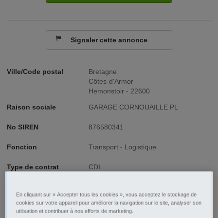
Signaler cette annonce
Ville/Code postal
Bretagne
Côtes-d'Armor
Hemonstoir - 22600
Raison sociale
GARAGE CORNOUAILLE PL
No SIREN
876580341
Fonction
Transport - Logistique
Type de contrat
CDI
Type d'emploi
Temps plein
En cliquant sur « Accepter tous les cookies », vous acceptez le stockage de
cookies sur votre appareil pour améliorer la navigation sur le site, analyser son
utilisation et contribuer à nos efforts de marketing.
Description