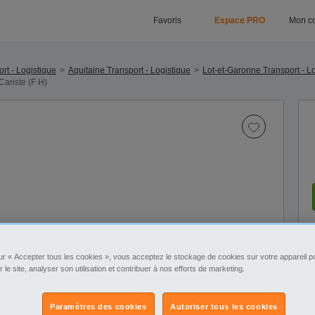
Favoris
Espace PRO
Mon c
rt - Logistique
Aquitaine Transport - Logistique
Lot-et-Garonne Transport - L
Cariste (F H)
ur « Accepter tous les cookies », vous acceptez le stockage de cookies sur votre appareil po
r le site, analyser son utilisation et contribuer à nos efforts de marketing.
Paramètres des cookies
Autoriser tous les cookies