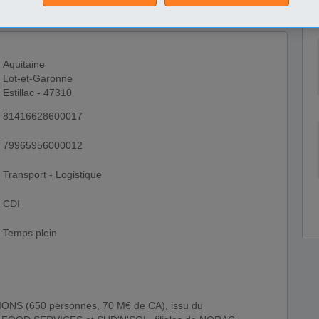
Aquitaine
Lot-et-Garonne
Estillac - 47310
81416628600017
79965956000012
Transport - Logistique
CDI
Temps plein