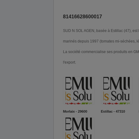
81416628600017
SUD N SOL AGEN, basée à Estillac (47), est 
marinés depuis 1997 (tomates mi-séchées, lég
La société commercialise ses produits en G
l'export.
Morlaix - 29600
Estillac - 47310