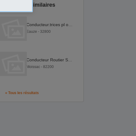
Annonces similaires
Conducteur.trices pl ou spl vendanges f h
Eauze - 32800
Conducteur Routier SPL F H
Moissac - 82200
« Tous les résultats