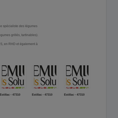
le spécialiste des légumes
umes grillés, tartinables).
MS, en RHD et également à
Estillac - 47310
Estillac - 47310
Estillac - 47310