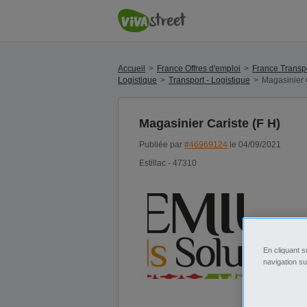
Accueil
France Offres d'emploi
France Transpo
Logistique
Transport - Logistique
Magasinier 
Magasinier Cariste (F H)
Publiée par
#46969124
le 04/09/2021
Estillac - 47310
En cliquant s
navigation su