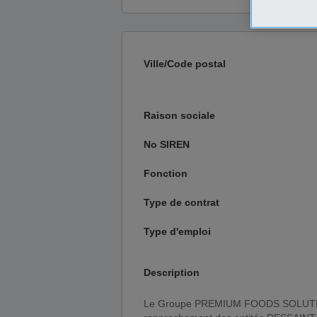
Ville/Code postal
Raison sociale
No SIREN
Fonction
Type de contrat
Type d'emploi
Description
Le Groupe PREMIUM FOODS SOLUTIONS (650 personnes, 70 M€ de CA), issu du