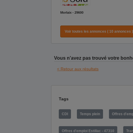
Morlaix - 29600
Voir toutes les annonces ( 10 annonces )
Vous n'avez pas trouvé votre bonh
< Retour aux résultats
Tags
CDI
Temps plein
Offres d'emp
Offres d'emploi Estillac - 47310
Tran