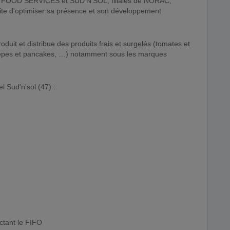
 FOOD SERVICES et SUD'N'SOL, filiales de NORAC,
ite d'optimiser sa présence et son développement
roduit et distribue des produits frais et surgelés (tomates et
rêpes et pancakes, …) notamment sous les marques
l Sud'n'sol (47) :
ctant le FIFO