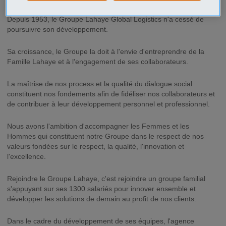
Depuis 1953, le Groupe Lahaye Global Logistics n'a cessé de
poursuivre son développement.
Sa croissance, le Groupe la doit à l'envie d'entreprendre de la
Famille Lahaye et à l'engagement de ses collaborateurs.
La maîtrise de nos process et la qualité du dialogue social
constituent nos fondements afin de fidéliser nos collaborateurs et
de contribuer à leur développement personnel et professionnel.
Nous avons l'ambition d'accompagner les Femmes et les
Hommes qui constituent notre Groupe dans le respect de nos
valeurs fondées sur le respect, la qualité, l'innovation et
l'excellence.
Rejoindre le Groupe Lahaye, c'est rejoindre un groupe familial
s'appuyant sur ses 1300 salariés pour innover ensemble et
développer les solutions de demain au profit de nos clients.
Dans le cadre du développement de ses équipes, l'agence