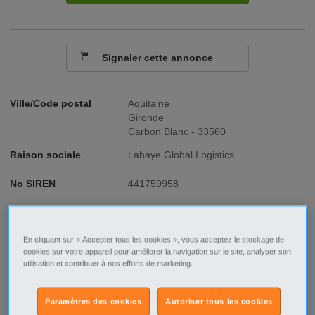
Signaler cette annonce
Ville/Code postal
Aquitaine
Gironde
Carbon Blanc - 33560
Raison sociale
Lahaye Global Logistics
No SIREN
441759958
Fonction
Transport - Logistique
En cliquant sur « Accepter tous les cookies », vous acceptez le stockage de
Type de contrat
CDI
cookies sur votre appareil pour améliorer la navigation sur le site, analyser son
utilisation et contribuer à nos efforts de marketing.
Type d'emploi
Temps plein
Paramètres des cookies
Autoriser tous les cookies
Description