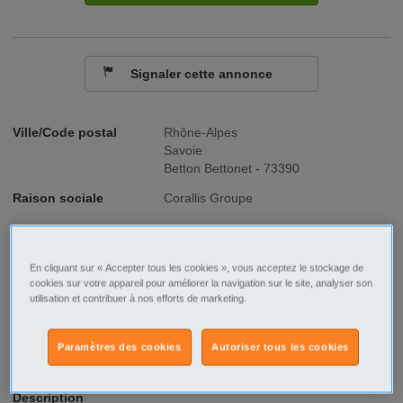
Signaler cette annonce
Ville/Code postal
Rhône-Alpes
Savoie
Betton Bettonet - 73390
Raison sociale
Corallis Groupe
No SIREN
389392788
En cliquant sur « Accepter tous les cookies », vous acceptez le stockage de
Fonction
Transport - Logistique
cookies sur votre appareil pour améliorer la navigation sur le site, analyser son
utilisation et contribuer à nos efforts de marketing.
Type de contrat
CDD
Type d'emploi
Temps plein
Paramètres des cookies
Autoriser tous les cookies
Description