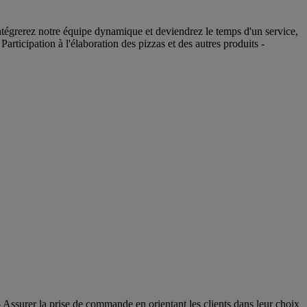
tégrerez notre équipe dynamique et deviendrez le temps d'un service,
articipation à l'élaboration des pizzas et des autres produits -
 Assurer la prise de commande en orientant les clients dans leur choix