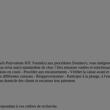
és Polyvalents H/F. Formé(e) aux procédures Domino's, vous intégrerez
zas et/ou un(e) standardiste de choc ! Des missions variées et enrichissan
ons en cours - Procéder aux encaissements - Vérifier la caisse avant et a
aux différentes cuissons - Réapprovisionner - Participer à la plonge, à l'
au domicile des clients et encaisser leur paiement
espondant à vos critères de recherche.