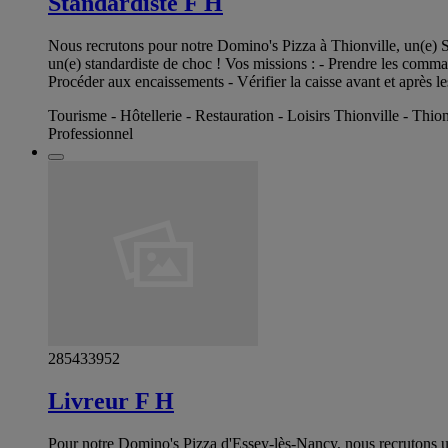
Standardiste F H
Nous recrutons pour notre Domino's Pizza à Thionville, un(e) S
un(e) standardiste de choc ! Vos missions : - Prendre les command
Procéder aux encaissements - Vérifier la caisse avant et après le
Tourisme - Hôtellerie - Restauration - Loisirs Thionville - Thion
Professionnel
285433952
Livreur F H
Pour notre Domino's Pizza d'Essey-lès-Nancy, nous recrutons un 