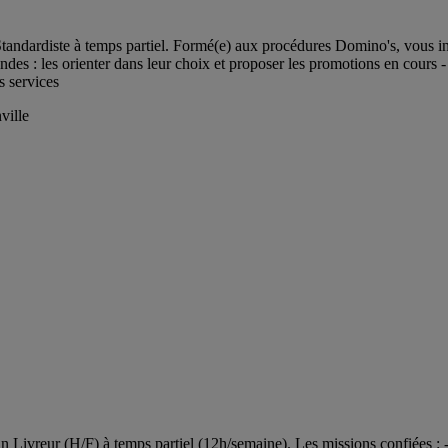
tandardiste à temps partiel. Formé(e) aux procédures Domino's, vous in
es : les orienter dans leur choix et proposer les promotions en cours - P
s services
ville
Livreur (H/F) à temps partiel (12h/semaine). Les missions confiées : -