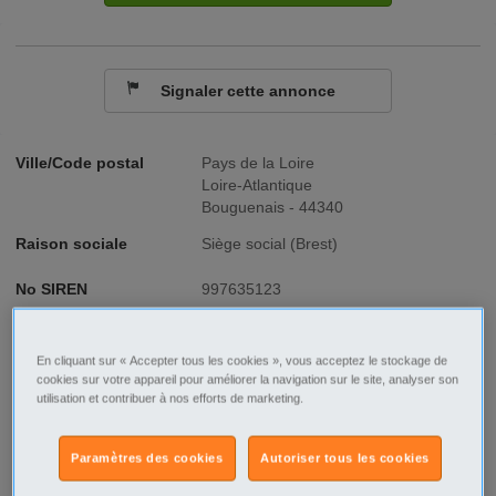
Signaler cette annonce
Ville/Code postal
Pays de la Loire
Loire-Atlantique
Bouguenais - 44340
Raison sociale
Siège social (Brest)
No SIREN
997635123
Fonction
Tourisme - Hôtellerie - Restauration
En cliquant sur « Accepter tous les cookies », vous acceptez le stockage de
Type de contrat
CDI
cookies sur votre appareil pour améliorer la navigation sur le site, analyser son
utilisation et contribuer à nos efforts de marketing.
Type d'emploi
Temps plein
Paramètres des cookies
Autoriser tous les cookies
Description