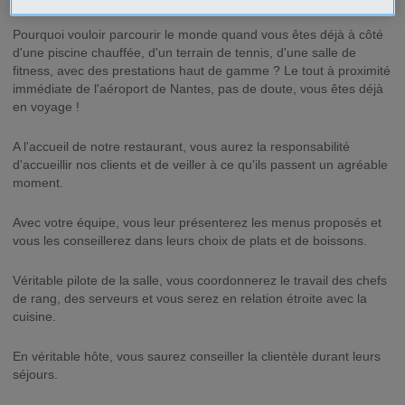
Pourquoi vouloir parcourir le monde quand vous êtes déjà à côté
d'une piscine chauffée, d'un terrain de tennis, d'une salle de
fitness, avec des prestations haut de gamme ? Le tout à proximité
immédiate de l'aéroport de Nantes, pas de doute, vous êtes déjà
en voyage !
A l'accueil de notre restaurant, vous aurez la responsabilité
d'accueillir nos clients et de veiller à ce qu'ils passent un agréable
moment.
Avec votre équipe, vous leur présenterez les menus proposés et
vous les conseillerez dans leurs choix de plats et de boissons.
Véritable pilote de la salle, vous coordonnerez le travail des chefs
de rang, des serveurs et vous serez en relation étroite avec la
cuisine.
En véritable hôte, vous saurez conseiller la clientèle durant leurs
séjours.