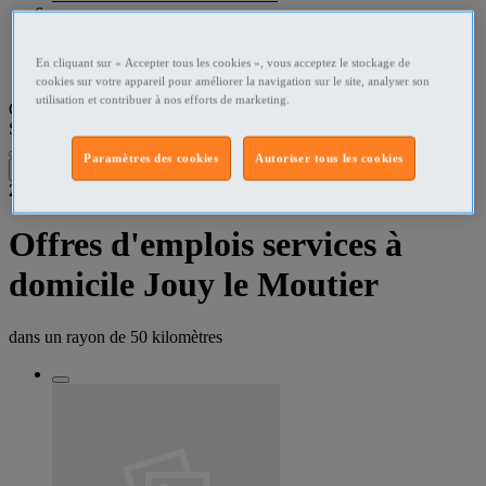
Val-d'Oise Services à domicile
En cliquant sur « Accepter tous les cookies », vous acceptez le stockage de
Jouy le Moutier - 95280 Services à domicile
cookies sur votre appareil pour améliorer la navigation sur le site, analyser son
utilisation et contribuer à nos efforts de marketing.
Que recherchez-vous ?
Services à domicile
•
Jouy le Moutier - 95280
Paramètres des cookies
Autoriser tous les cookies
Filtres
2
résultats dans
Offres d'emplois services à
domicile Jouy le Moutier
dans un rayon de
50 kilomètres