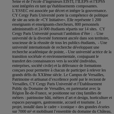
Seine et de l’école d’ingénieurs EISTI, l’ILEPS et l’EPSS
sont intégrées en tant qu’établissements composantes.
L’ESSEC est associée par décret et intègre la gouvernance.
CY Cergy Paris Université porte la compétence de politique
de site au sein de «CY Initiative». Elle représente 1 200
enseignants et enseignants-chercheurs, 800 personnels
administratifs et 24 000 étudiants répartis sur 14 sites. CY
Cergy Paris Université poursuit l’ambition d’être : - Une
université de la diversité fortement ancrée dans son territoire,
soucieuse de la réussite de tous les publics étudiants, - Une
université internationale de recherche développant une
recherche académique de pointe, - Une université actrice de la
transition sociétale et environnementale, conjuguant le
transfert des connaissances vers la société (individus,
entreprises, société civile) et la délivrance de formations
conçues pour permettre à chacun de participer à relever les
grands défis du XXIème siècle. Le Campus de Versailles,
Patrimoine et artisanat d’excellence porté par le rectorat de
Versailles, CY Cergy Paris Université et l’Etablissement
Public du Domaine de Versailles, en partenariat avec la
Région Île-de-France, se positionne sur cinq familles de
métiers : patrimoine bâti, métiers d’art et design, horticulture et
espaces paysagers, gastronomie, accueil et tourisme. Le
projet, installé dans le cadre « iconique » des grandes écuries
sur 7000 m² et mobilisant l’ensemble du domaine du Château,