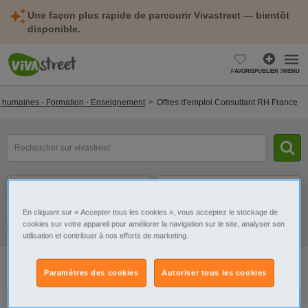
Une façon plus rapide de parcourir Vivastreet — bientôt
disponible.
FAVORIS
PUBLIER ?
MENU
 humaines - Formation - Enseignement
Offres d'emploi Consultant RH France
mot(s)
clé(s)
Catégorie
Sélectionnez la localisation
En cliquant sur « Accepter tous les cookies », vous acceptez le stockage de
cookies sur votre appareil pour améliorer la navigation sur le site, analyser son
Filtres
Galerie
Alerte
utilisation et contribuer à nos efforts de marketing.
2 annonces
Offres d'emploi Consultant RH France
Paramètres des cookies
Autoriser tous les cookies
Consultant Ressources Humaines F H