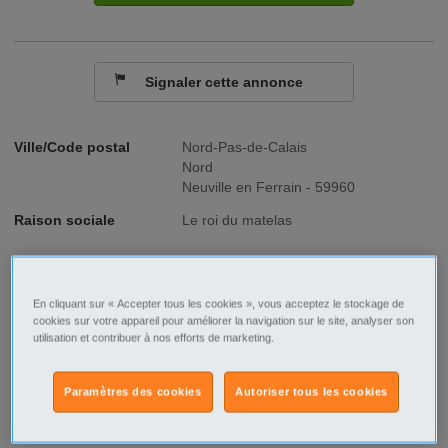
Signaler cette annonce
Ville/Code postal
Nord-Pas-de-Calais
Nord
Neuville en Ferrain - 59960
Raison sociale
Le roi du matelas
No SIREN
518059282
Fonction
Informatique - Internet - Télécom
En cliquant sur « Accepter tous les cookies », vous acceptez le stockage de
cookies sur votre appareil pour améliorer la navigation sur le site, analyser son
utilisation et contribuer à nos efforts de marketing.
Type de contrat
CDI
Type d'emploi
Temps plein
Paramètres des cookies
Autoriser tous les cookies
Rémunération
< 15 000 €