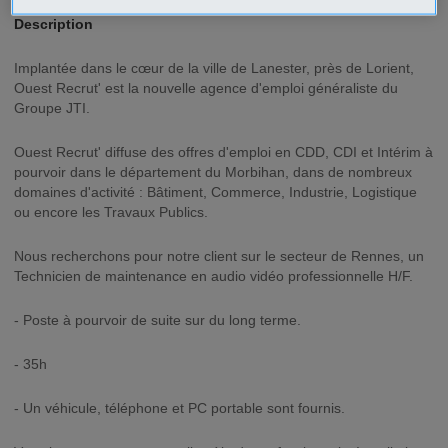
Description
Implantée dans le cœur de la ville de Lanester, près de Lorient,
Ouest Recrut' est la nouvelle agence d'emploi généraliste du
Groupe JTI.
Ouest Recrut' diffuse des offres d'emploi en CDD, CDI et Intérim à
pourvoir dans le département du Morbihan, dans de nombreux
domaines d'activité : Bâtiment, Commerce, Industrie, Logistique
ou encore les Travaux Publics.
Nous recherchons pour notre client sur le secteur de Rennes, un
Technicien de maintenance en audio vidéo professionnelle H/F.
- Poste à pourvoir de suite sur du long terme.
- 35h
- Un véhicule, téléphone et PC portable sont fournis.