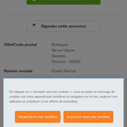
Signaler cette annonce
Ville/Code postal
Bretagne
Ille-et-Vilaine
Rennes
Rennes - 35000
Raison sociale
Ouest Recrut’
No SIREN
891447419
En cliquant sur « Accepter tous les cookies », vous acceptez le stockage de
Fonction
Industrie - Production
cookies sur votre appareil pour améliorer la navigation sur le site, analyser son
utilisation et contribuer à nos efforts de marketing.
Type de contrat
Intérim
Paramètres des cookies
Autoriser tous les cookies
Type d'emploi
Temps plein