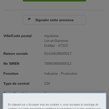
Signaler cette annonce
Ville/Code postal
Aquitaine
Lot-et-Garonne
Estillac - 47310
Raison sociale
81416628600017
No SIREN
79965956000012
Fonction
Industrie - Production
Type de contrat
CDI
Type d'emploi
Temps plein
En cliquant sur « Accepter tous les cookies », vous acceptez le stockage de
Description
cookies sur votre appareil pour améliorer la navigation sur le site, analyser son