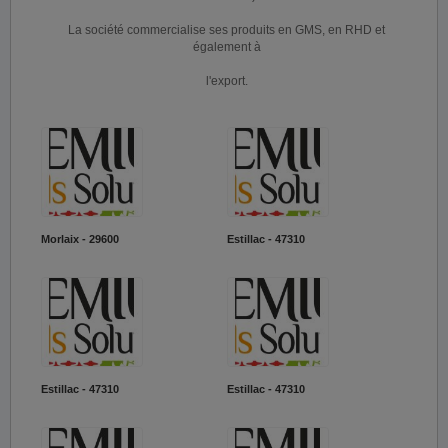
La société commercialise ses produits en GMS, en RHD et
également à
l'export.
Morlaix - 29600
Estillac - 47310
Estillac - 47310
Estillac - 47310