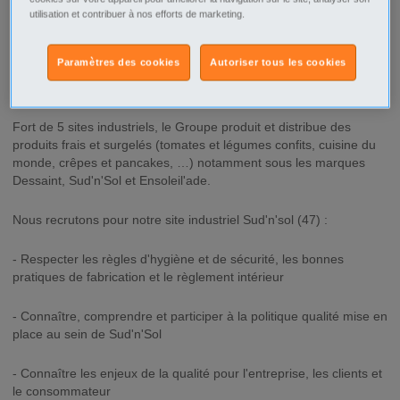
utilisation et contribuer à nos efforts de marketing.
Le Groupe PREMIUM FOODS SOLUTIONS (650 personnes, 70
M€ de CA),filiales de NORAC, aborde un virage important qui
Paramètres des cookies
Autoriser tous les cookies
nécessite d'optimiser sa présence et son développement
organisationnel.
Fort de 5 sites industriels, le Groupe produit et distribue des
produits frais et surgelés (tomates et légumes confits, cuisine du
monde, crêpes et pancakes, …) notamment sous les marques
Dessaint, Sud'n'Sol et Ensoleil'ade.
Nous recrutons pour notre site industriel Sud'n'sol (47) :
- Respecter les règles d'hygiène et de sécurité, les bonnes
pratiques de fabrication et le règlement intérieur
- Connaître, comprendre et participer à la politique qualité mise en
place au sein de Sud'n'Sol
- Connaître les enjeux de la qualité pour l'entreprise, les clients et
le consommateur