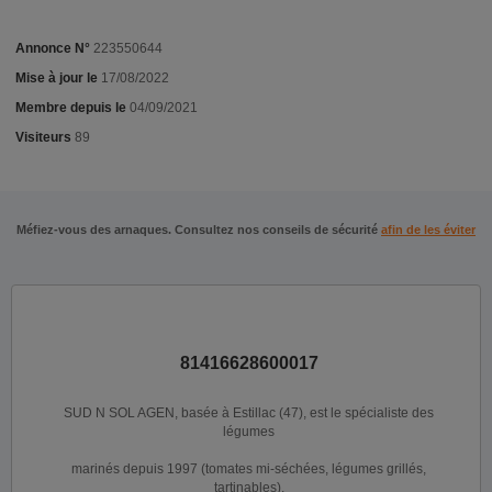
Annonce N°
223550644
Mise à jour le
17/08/2022
Membre depuis le
04/09/2021
Visiteurs
89
Méfiez-vous des arnaques. Consultez nos conseils de sécurité
afin de les éviter
81416628600017
SUD N SOL AGEN, basée à Estillac (47), est le spécialiste des
légumes
marinés depuis 1997 (tomates mi-séchées, légumes grillés,
tartinables).