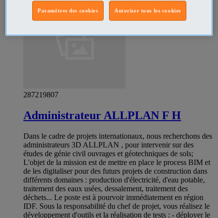
Paramètres des cookies
Autoriser tous les cookies
287219807
Administrateur ALLPLAN F H
Dans le cadre de projets internationaux, nous recherchons des
administrateurs 3D ALLPLAN , pour intervenir sur des
études de génie civil ouvrages et géotechniques de sols;
L'objet de la mission est de mettre en place le process BIM et
de les digitaliser pour des futurs projets de construction dans
différents domaines : production d'électricité, d'eau potable,
traitement des eaux usées, dessalement, traitement des
déchets... Le poste est à pourvoir immédiatement en région
IDF. Sous la responsabilité du chef de projet, vous réalisez le
développement d'outils et la réalisation de tests : - déployer le