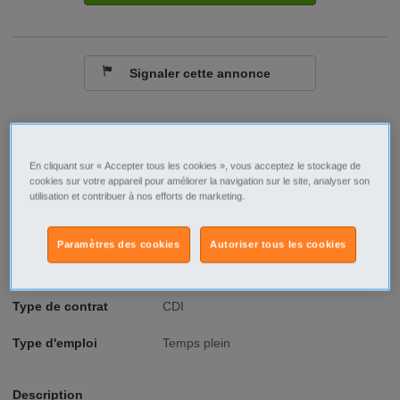
Signaler cette annonce
Ville/Code postal
Aquitaine
Gironde
Begles - 33130
En cliquant sur « Accepter tous les cookies », vous acceptez le stockage de
cookies sur votre appareil pour améliorer la navigation sur le site, analyser son
Raison sociale
33 Intérim Libourne
utilisation et contribuer à nos efforts de marketing.
No SIREN
530855220
Paramètres des cookies
Autoriser tous les cookies
Fonction
Industrie - Production
Type de contrat
CDI
Type d'emploi
Temps plein
Description