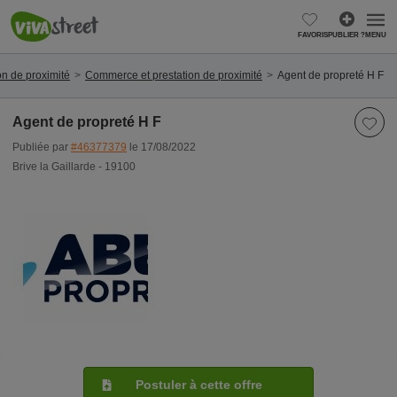
FAVORIS
PUBLIER ?
MENU
on de proximité
Commerce et prestation de proximité
Agent de propreté H F
Agent de propreté H F
Publiée par
#46377379
le 17/08/2022
Brive la Gaillarde - 19100
Postuler à cette offre