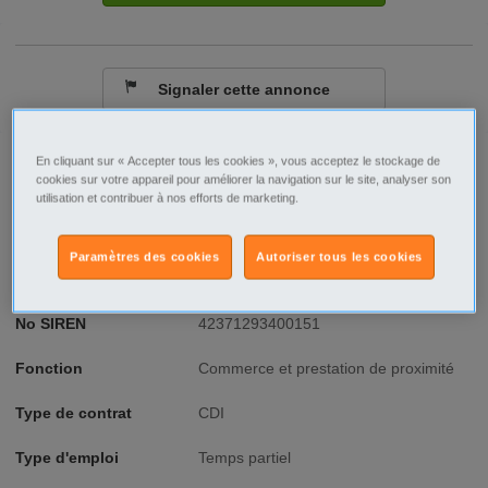
Signaler cette annonce
Ville/Code postal
Limousin
En cliquant sur « Accepter tous les cookies », vous acceptez le stockage de
cookies sur votre appareil pour améliorer la navigation sur le site, analyser son
Corrèze
utilisation et contribuer à nos efforts de marketing.
Brive la Gaillarde - 19100
Raison sociale
ABER PROPRETE AGENCE
Paramètres des cookies
Autoriser tous les cookies
CLERMONT FERRAND
No SIREN
42371293400151
Fonction
Commerce et prestation de proximité
Type de contrat
CDI
Type d'emploi
Temps partiel