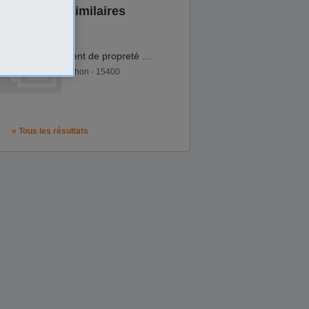
Annonces similaires
Agent de propreté H F
Apchon - 15400
« Tous les résultats