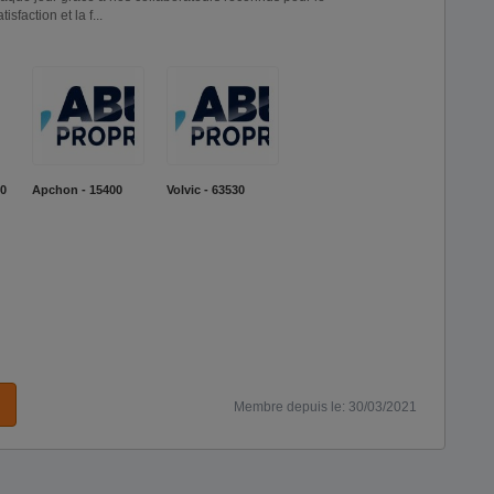
sfaction et la f...
00
Apchon - 15400
Volvic - 63530
Membre depuis le: 30/03/2021