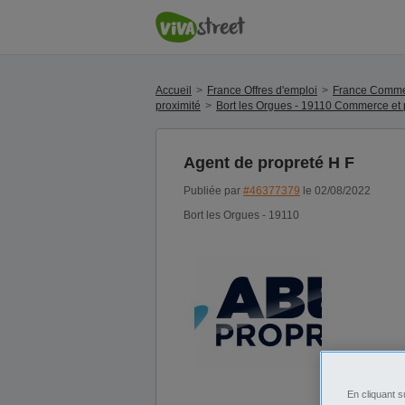
Accueil
France Offres d'emploi
France Commer
proximité
Bort les Orgues - 19110 Commerce et p
Agent de propreté H F
Publiée par
#46377379
le 02/08/2022
Bort les Orgues - 19110
En cliquant s