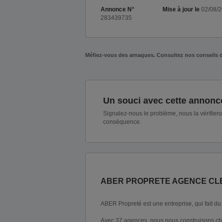
Annonce N°
Mise à jour le
02/08/
283439735
Méfiez-vous des arnaques. Consultez nos conseils 
Un souci avec cette annonc
Signalez-nous le problème, nous la vérifier
conséquence.
ABER PROPRETE AGENCE C
ABER Propreté est une entreprise, qui fait du
Avec 37 agences, nous nous construisons cha