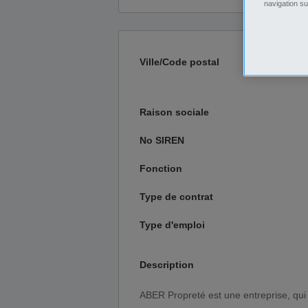
navigation su
Ville/Code postal
Raison sociale
No SIREN
Fonction
Type de contrat
Type d'emploi
Description
ABER Propreté est une entreprise, qui