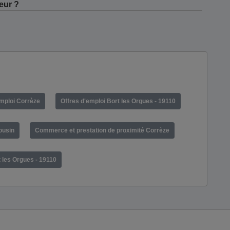
eur ?
emploi Corrèze
Offres d'emploi Bort les Orgues - 19110
ousin
Commerce et prestation de proximité Corrèze
 les Orgues - 19110