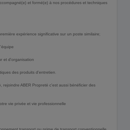
 accompagné(e) et formé(e) à nos procédures et techniques
mière expérience significative sur un poste similaire;
d'équipe
ur et d'organisation
iques des produits d'entretien.
té, rejoindre ABER Propreté c'est aussi bénéficier des
otre vie privée et vie professionnelle
nement transport ou prime de transport conventionnelle