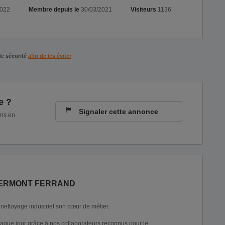
2022
Membre depuis le
30/03/2021
Visiteurs
1136
de sécurité
afin de les éviter
e ?
Signaler cette annonce
ons en
LERMONT FERRAND
 nettoyage industriel son cœur de métier.
que jour grâce à nos collaborateurs reconnus pour le