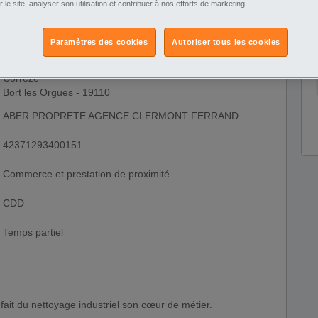
r le site, analyser son utilisation et contribuer à nos efforts de marketing.
Paramètres des cookies
Autoriser tous les cookies
Limousin
Corrèze
Bort les Orgues - 19110
ABER PROPRETE AGENCE CLERMONT FERRAND
42371293400151
Commerce et prestation de proximité
CDD
Temps partiel
 fait du nettoyage industriel son cœur de métier.