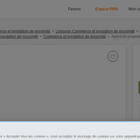
Favoris
Espace PRO
Mon c
ce et prestation de proximité
Limousin Commerce et prestation de proximité
restation de proximité
Commerce et prestation de proximité
Agent de propret
ur « Accepter tous les cookies », vous acceptez le stockage de cookies sur votre appareil po