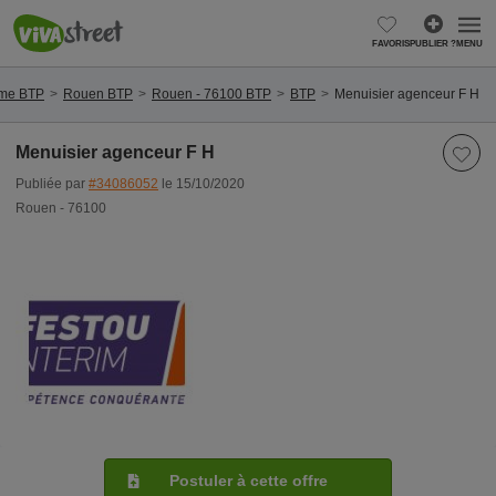
FAVORIS
PUBLIER ?
MENU
ime BTP
Rouen BTP
Rouen - 76100 BTP
BTP
Menuisier agenceur F H
Menuisier agenceur F H
Publiée par
#34086052
le 15/10/2020
Rouen - 76100
Postuler à cette offre