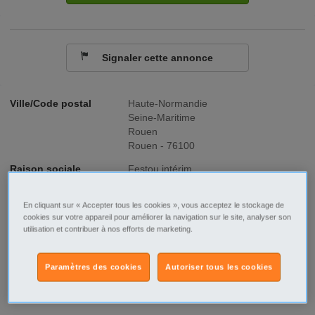
Signaler cette annonce
Ville/Code postal
Haute-Normandie
Seine-Maritime
Rouen
Rouen - 76100
Raison sociale
Festou intérim
No SIREN
823830260
En cliquant sur « Accepter tous les cookies », vous acceptez le stockage de
cookies sur votre appareil pour améliorer la navigation sur le site, analyser son
Fonction
BTP
utilisation et contribuer à nos efforts de marketing.
Type de contrat
Intérim
Paramètres des cookies
Autoriser tous les cookies
Type d'emploi
Temps plein