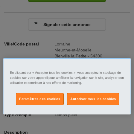
Signaler cette annonce
Ville/Code postal
Lorraine
Meurthe-et-Moselle
Bienville la Petite - 54300
Raison sociale
Vosg Intérim
En cliquant sur « Accepter tous les cookies », vous acceptez le stockage de
No SIREN
801841958
cookies sur votre appareil pour améliorer la navigation sur le site, analyser son
utilisation et contribuer à nos efforts de marketing.
Fonction
BTP
Paramètres des cookies
Autoriser tous les cookies
Type de contrat
Intérim
Type d'emploi
Temps plein
Description