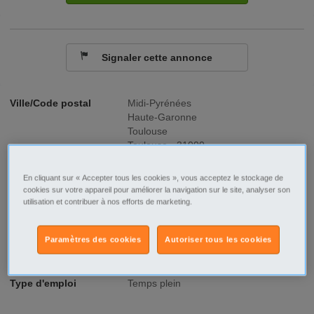
Signaler cette annonce
Ville/Code postal
Midi-Pyrénées
Haute-Garonne
Toulouse
Toulouse - 31000
Raison sociale
SELEXIUM GROUPE
En cliquant sur « Accepter tous les cookies », vous acceptez le stockage de
cookies sur votre appareil pour améliorer la navigation sur le site, analyser son
No SIREN
812600674
utilisation et contribuer à nos efforts de marketing.
Fonction
Assistanat - Secrétariat - Accueil
Paramètres des cookies
Autoriser tous les cookies
Type de contrat
CDI
Type d'emploi
Temps plein