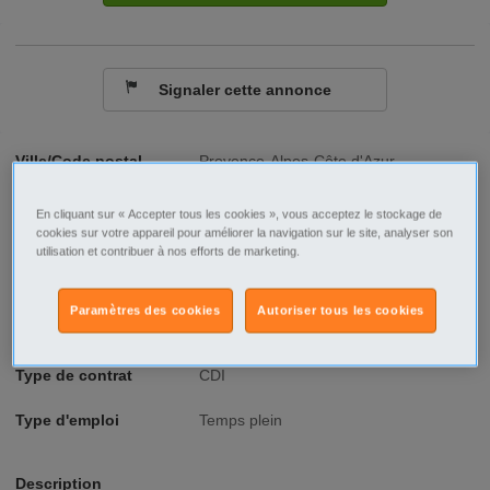
Signaler cette annonce
Ville/Code postal
Provence-Alpes-Côte d'Azur
Bouches-du-Rhône
Plan d'Orgon - 13750
En cliquant sur « Accepter tous les cookies », vous acceptez le stockage de
cookies sur votre appareil pour améliorer la navigation sur le site, analyser son
Raison sociale
Coopérative des producteurs légumiers
utilisation et contribuer à nos efforts de marketing.
No SIREN
32132655500026
Paramètres des cookies
Autoriser tous les cookies
Fonction
Agriculture - Environnement
Type de contrat
CDI
Type d'emploi
Temps plein
Description