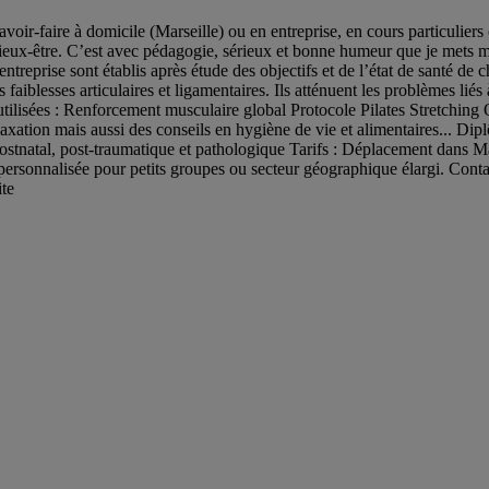
voir-faire à domicile (Marseille) ou en entreprise, en cours particuliers 
ieux-être. C’est avec pédagogie, sérieux et bonne humeur que je mets m
entreprise sont établis après étude des objectifs et de l’état de santé de
es faiblesses articulaires et ligamentaires. Ils atténuent les problèmes liés
tilisées : Renforcement musculaire global Protocole Pilates Stretching Ou
laxation mais aussi des conseils en hygiène de vie et alimentaires.
stnatal, post-traumatique et pathologique Tarifs : Déplacement dans Marse
ire personnalisée pour petits groupes ou secteur géographique élargi. Co
ite