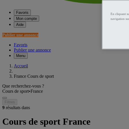
Favoris
En cliquant s
Mon compte
navigation sur
Aide
Publier une annonce
Favoris
Publier une annonce
Menu
Accueil
France Cours de sport
Que recherchez-vous ?
Cours de sport
•
France
Filtres
9
résultats dans
Cours de sport France