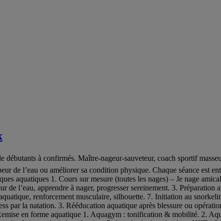
x
e débutants à confirmés. Maître‑nageur‑sauveteur, coach sportif masseur
eur de l’eau ou améliorer sa condition physique. Chaque séance est enti
ques aquatiques 1. Cours sur mesure (toutes les nages) – Je nage amica
 de l’eau, apprendre à nager, progresser sereinement. 3. Préparation 
aquatique, renforcement musculaire, silhouette. 7. Initiation au snorkeli
ess par la natation. 3. Rééducation aquatique après blessure ou opération
 Remise en forme aquatique 1. Aquagym : tonification & mobilité. 2. Aqu