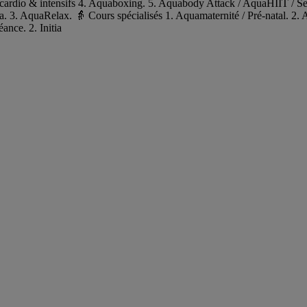
 cardio & intensifs 4. Aquaboxing. 5. Aquabody Attack / AquaHIIT / Se
. 3. AquaRelax. 👵 Cours spécialisés 1. Aquamaternité / Pré‑natal. 2.
ance. 2. Initia