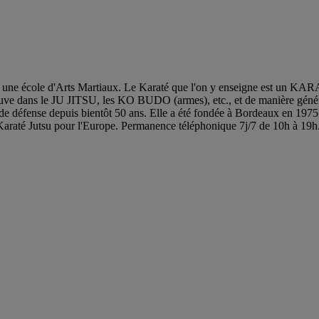
" est une école d'Arts Martiaux. Le Karaté que l'on y enseigne 
uve dans le JU JITSU, les KO BUDO (armes), etc., et de manière géné
e défense depuis bientôt 50 ans. Elle a été fondée à Bordeaux en 1975 
até Jutsu pour l'Europe. Permanence téléphonique 7j/7 de 10h à 19h. C