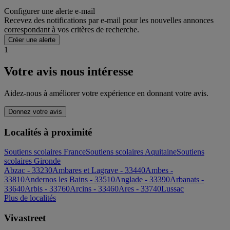
Configurer une alerte e-mail
Recevez des notifications par e-mail pour les nouvelles annonces
correspondant à vos critères de recherche.
Créer une alerte
1
Votre avis nous intéresse
Aidez-nous à améliorer votre expérience en donnant votre avis.
Donnez votre avis
Localités à proximité
Soutiens scolaires France
Soutiens scolaires Aquitaine
Soutiens
scolaires Gironde
Abzac - 33230
Ambares et Lagrave - 33440
Ambes -
33810
Andernos les Bains - 33510
Anglade - 33390
Arbanats -
33640
Arbis - 33760
Arcins - 33460
Ares - 33740
Lussac
Plus de localités
Vivastreet