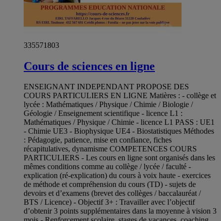
335571803
Cours de sciences en ligne
ENSEIGNANT INDEPENDANT PROPOSE DES
COURS PARTICULIERS EN LIGNE Matières : - collège et
lycée : Mathématiques / Physique / Chimie / Biologie /
Géologie / Enseignement scientifique - licence L1 :
Mathématiques / Physique / Chimie - licence L1 PASS : UE1
- Chimie UE3 - Biophysique UE4 - Biostatistiques Méthodes
: Pédagogie, patience, mise en confiance, fiches
récapitulatives, dynamisme COMPETENCES COURS
PARTICULIERS - Les cours en ligne sont organisés dans les
mêmes conditions comme au collège / lycée / faculté -
explication (ré-explication) du cours à voix haute - exercices
de méthode et compréhension du cours (TD) - sujets de
devoirs et d’examens (brevet des collèges / baccalauréat /
BTS / Licence) - Objectif 3+ : Travailler avec l’objectif
d’obtenir 3 points supplémentaires dans la moyenne à vision 3
mois - Renforcement scolaire, stages de vacances, coaching