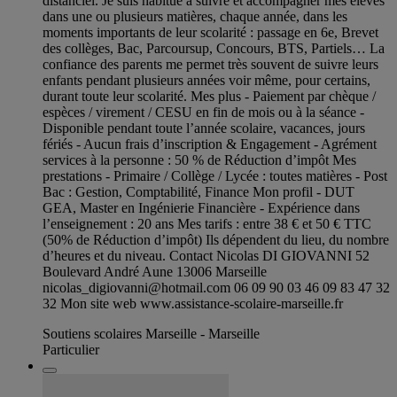
distanciel. Je suis habitué à suivre et accompagner mes élèves
dans une ou plusieurs matières, chaque année, dans les
moments importants de leur scolarité : passage en 6e, Brevet
des collèges, Bac, Parcoursup, Concours, BTS, Partiels… La
confiance des parents me permet très souvent de suivre leurs
enfants pendant plusieurs années voir même, pour certains,
durant toute leur scolarité. Mes plus - Paiement par chèque /
espèces / virement / CESU en fin de mois ou à la séance -
Disponible pendant toute l’année scolaire, vacances, jours
fériés - Aucun frais d’inscription & Engagement - Agrément
services à la personne : 50 % de Réduction d’impôt Mes
prestations - Primaire / Collège / Lycée : toutes matières - Post
Bac : Gestion, Comptabilité, Finance Mon profil - DUT
GEA, Master en Ingénierie Financière - Expérience dans
l’enseignement : 20 ans Mes tarifs : entre 38 € et 50 € TTC
(50% de Réduction d’impôt) Ils dépendent du lieu, du nombre
d’heures et du niveau. Contact Nicolas DI GIOVANNI 52
Boulevard André Aune 13006 Marseille
nicolas_digiovanni@hotmail.com
06 09 90 03 46 09 83 47 32
32 Mon site web www.assistance-scolaire-marseille.fr
Soutiens scolaires Marseille - Marseille
Particulier