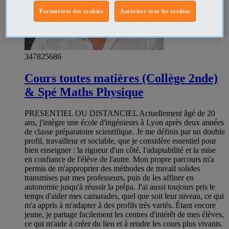
Paramètres des cookies
Autoriser tous les cookies
347825686
Cours toutes matières (Collège 2nde)
& Spé Maths Physique
PRESENTIEL OU DISTANCIEL Actuellement âgé de 20
ans, j'intègre une école d'ingénieurs à Lyon après deux années
de classe préparatoire scientifique. Je me définis par un double
profil, travailleur et sociable, que je considère essentiel pour
bien enseigner : la rigueur d'un côté, l'adaptabilité et la mise
en confiance de l'élève de l'autre. Mon propre parcours m'a
permis de m'approprier des méthodes de travail solides
transmises par mes professeurs, puis de les affiner en
autonomie jusqu'à réussir la prépa. J'ai aussi toujours pris le
temps d'aider mes camarades, quel que soit leur niveau, ce qui
m'a appris à m'adapter à des profils très variés. Étant encore
jeune, je partage facilement les centres d'intérêt de mes élèves,
ce qui m'aide à créer du lien et à rendre les cours plus vivants.