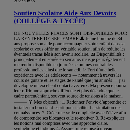
202730835
Soutien Scolaire Aide Aux Devoirs
(COLLÈGE & LYCÉE)
DE NOUVELLES PLACES SONT DISPONIBLES POUR
LA RENTRÉE DE SEPTEMBRE 👤 Jeune homme de 34
ans propose son aide pour accompagner votre enfant dans sa
scolarité et vous offrir un véritable soutien, afin de réduire les
éventuels tracas liés à son avenir scolaire. 📅 Disponibilités :
principalement en soirée en semaine, mais je peux également
me rendre disponible en journée selon mes contraintes
professionnelles, ainsi que le samedi. ✨ Fort d’une belle
expérience avec les adolescents — notamment à travers les
cours de guitare et les stages de karaté que j’ai animés — j’ai
développé un excellent contact avec eux. Ma présence pourra
leur offrir une approche différente et plus détendue que le
cadre parent/enfant, souvent source de tensions à la maison.
⸻ 🎯 Mes objectifs : 1. Redonner l’envie d’apprendre et
installer un bon état d’esprit pour faciliter l’assimilation des
connaissances. 2. Créer une vraie complicité avec l’élève afin
de comprendre ses blocages et le re-motiver. 3. Ré-expliquer
les notions mal comprises avec une approche claire,
synthétique et ludique. 4. Assurer une remise à niveau