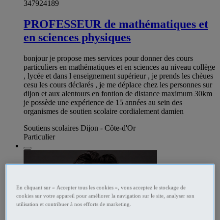
347924189
PROFESSEUR de mathématiques et
en sciences physiques
bonjour je propose mes services pour donner des cours
particuliers en mathématiques et en sciences au niveau collège
, lycée et dans l enseignement supérieur , je prends les chèues
cesu les cours déclarés , je me déplace chez les personnes sur
dijon et aux alentours en fontion de distance maximum 30km
je possède une expérience de 15 années au sein des
organismes de soutien scolaire cordialement damien
Soutiens scolaires Dijon - Côte-d'Or
Particulier
En cliquant sur « Accepter tous les cookies », vous acceptez le stockage de
cookies sur votre appareil pour améliorer la navigation sur le site, analyser son
utilisation et contribuer à nos efforts de marketing.