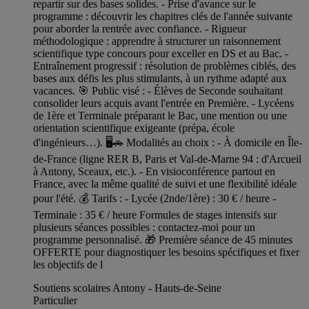
repartir sur des bases solides. - Prise d'avance sur le
programme : découvrir les chapitres clés de l'année suivante
pour aborder la rentrée avec confiance. - Rigueur
méthodologique : apprendre à structurer un raisonnement
scientifique type concours pour exceller en DS et au Bac. -
Entraînement progressif : résolution de problèmes ciblés, des
bases aux défis les plus stimulants, à un rythme adapté aux
vacances. 🎯 Public visé : - Élèves de Seconde souhaitant
consolider leurs acquis avant l'entrée en Première. - Lycéens
de 1ère et Terminale préparant le Bac, une mention ou une
orientation scientifique exigeante (prépa, école
d'ingénieurs…). 🖥️🚗 Modalités au choix : - À domicile en Île-
de-France (ligne RER B, Paris et Val-de-Marne 94 : d'Arcueil
à Antony, Sceaux, etc.). - En visioconférence partout en
France, avec la même qualité de suivi et une flexibilité idéale
pour l'été. 💰 Tarifs : - Lycée (2nde/1ère) : 30 € / heure -
Terminale : 35 € / heure Formules de stages intensifs sur
plusieurs séances possibles : contactez-moi pour un
programme personnalisé. 🎁 Première séance de 45 minutes
OFFERTE pour diagnostiquer les besoins spécifiques et fixer
les objectifs de l
Soutiens scolaires Antony - Hauts-de-Seine
Particulier