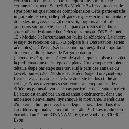
construction du mot... à partir de questions sur un texte
comme à l'examen. Samedi 6 - Module 2 - Less procédés de
style pour les questions de compréhension Cette partie est très
importante parce qu'elle préfigure ce que sera le Commentaire
de textes au lycée. Il s'agit de revoir, toujours à partir de
questions sur un texte, les principaux procédés d'écriture
susceptibles de donner lieu à des questions au DNB. Samedi
13 - Module 3 : l'argumentation (sujet de réflexion) Là encore,
le sujet de réflexion du DNB prépare à la Dissertation (séries
générales) et à l'essai (séries technologiques). Il est important
de bien établir les bases de l'argumentation
(thème/thèse/arguments/exemples) ainsi que l'analyse du sujet,
la problématique et les types de plans. Un exemple complet et
détaillé étape par étape sera travaillé à patir des annales du
brevet. Samedi 20 - Module 4 : le récit (sujet d'imagination)
Le récit est sans conteste le type de texte le plus étudié au
collège. Nous reverrons sa structure, ses temporalités, les
différents points de vue et le cas particulier de la suite du récit.
Le stage est animé par un enseignant expérimenté, dans une
ambiance bienveillante, dynamique et motivante. Bénéficiant
d'une émulation positive, les collégiens travaillent dans des
conditions optimales. Un module = 4h = 92€ Les modules se
déroulent au Centre OZANAM - 60, rue Vauban - 69006
Lyon