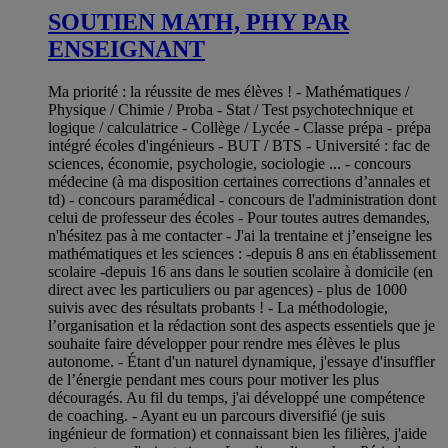
SOUTIEN MATH, PHY PAR
ENSEIGNANT
Ma priorité : la réussite de mes élèves ! - Mathématiques /
Physique / Chimie / Proba - Stat / Test psychotechnique et
logique / calculatrice - Collège / Lycée - Classe prépa - prépa
intégré écoles d'ingénieurs - BUT / BTS - Université : fac de
sciences, économie, psychologie, sociologie ... - concours
médecine (à ma disposition certaines corrections d’annales et
td) - concours paramédical - concours de l'administration dont
celui de professeur des écoles - Pour toutes autres demandes,
n'hésitez pas à me contacter - J'ai la trentaine et j’enseigne les
mathématiques et les sciences : -depuis 8 ans en établissement
scolaire -depuis 16 ans dans le soutien scolaire à domicile (en
direct avec les particuliers ou par agences) - plus de 1000
suivis avec des résultats probants ! - La méthodologie,
l’organisation et la rédaction sont des aspects essentiels que je
souhaite faire développer pour rendre mes élèves le plus
autonome. - Étant d'un naturel dynamique, j'essaye d'insuffler
de l’énergie pendant mes cours pour motiver les plus
découragés. Au fil du temps, j'ai développé une compétence
de coaching. - Ayant eu un parcours diversifié (je suis
ingénieur de formation) et connaissant bien les filières, j'aide