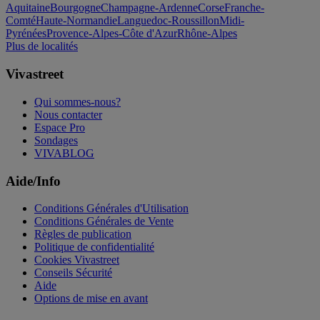
Aquitaine
Bourgogne
Champagne-Ardenne
Corse
Franche-
Comté
Haute-Normandie
Languedoc-Roussillon
Midi-
Pyrénées
Provence-Alpes-Côte d'Azur
Rhône-Alpes
Plus de localités
Vivastreet
Qui sommes-nous?
Nous contacter
Espace Pro
Sondages
VIVABLOG
Aide/Info
Conditions Générales d'Utilisation
Conditions Générales de Vente
Règles de publication
Politique de confidentialité
Cookies Vivastreet
Conseils Sécurité
Aide
Options de mise en avant