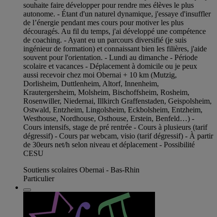
souhaite faire développer pour rendre mes élèves le plus
autonome. - Étant d'un naturel dynamique, j'essaye d'insuffler
de l’énergie pendant mes cours pour motiver les plus
découragés. Au fil du temps, j'ai développé une compétence
de coaching. - Ayant eu un parcours diversifié (je suis
ingénieur de formation) et connaissant bien les filières, j'aide
souvent pour l'orientation. - Lundi au dimanche - Période
scolaire et vacances - Déplacement à domicile ou je peux
aussi recevoir chez moi Obernai + 10 km (Mutzig,
Dorlisheim, Duttlenheim, Altorf, Innenheim,
Krautergersheim, Molsheim, Bischoffsheim, Rosheim,
Rosenwiller, Niedernai, Illkirch Graffenstaden, Geispolsheim,
Ostwald, Entzheim, Lingolsheim, Eckbolsheim, Entzheim,
Westhouse, Nordhouse, Osthouse, Erstein, Benfeld…) -
Cours intensifs, stage de pré rentrée - Cours à plusieurs (tarif
dégressif) - Cours par webcam, visio (tarif dégressif) - À partir
de 30eurs net/h selon niveau et déplacement - Possibilité
CESU
Soutiens scolaires Obernai - Bas-Rhin
Particulier