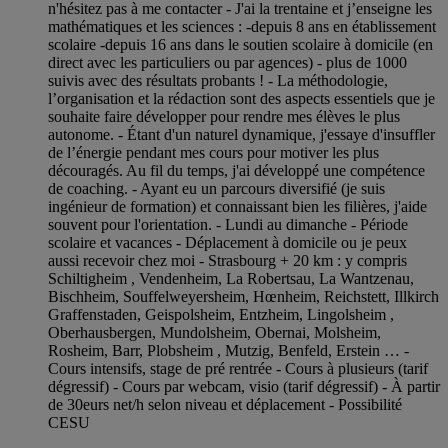
n'hésitez pas à me contacter - J'ai la trentaine et j’enseigne les
mathématiques et les sciences : -depuis 8 ans en établissement
scolaire -depuis 16 ans dans le soutien scolaire à domicile (en
direct avec les particuliers ou par agences) - plus de 1000
suivis avec des résultats probants ! - La méthodologie,
l’organisation et la rédaction sont des aspects essentiels que je
souhaite faire développer pour rendre mes élèves le plus
autonome. - Étant d'un naturel dynamique, j'essaye d'insuffler
de l’énergie pendant mes cours pour motiver les plus
découragés. Au fil du temps, j'ai développé une compétence
de coaching. - Ayant eu un parcours diversifié (je suis
ingénieur de formation) et connaissant bien les filières, j'aide
souvent pour l'orientation. - Lundi au dimanche - Période
scolaire et vacances - Déplacement à domicile ou je peux
aussi recevoir chez moi - Strasbourg + 20 km : y compris
Schiltigheim , Vendenheim, La Robertsau, La Wantzenau,
Bischheim, Souffelweyersheim, Hœnheim, Reichstett, Illkirch
Graffenstaden, Geispolsheim, Entzheim, Lingolsheim ,
Oberhausbergen, Mundolsheim, Obernai, Molsheim,
Rosheim, Barr, Plobsheim , Mutzig, Benfeld, Erstein … -
Cours intensifs, stage de pré rentrée - Cours à plusieurs (tarif
dégressif) - Cours par webcam, visio (tarif dégressif) - À partir
de 30eurs net/h selon niveau et déplacement - Possibilité
CESU