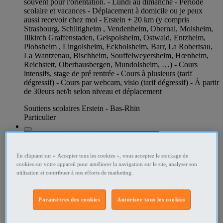
souvent pour l'orientation. - Lundi au dimanche - Période
scolaire et vacances - Déplacement à domicile ou je peux
aussi recevoir chez moi - Erstein + 20 km (y compris
Strasbourg, Schiltigheim , Vendenheim, Obernai, Molsheim,
Illkirch Graffenstaden, Geispolsheim, Ostwald, Entzheim,
Plobsheim , Lingolsheim, Eckbolsheim, Barr, La Robertsau,
La Wantzenau, Bischheim, Souffelweyersheim, Hœnheim,
Reichstett, Oberhausbergen, Mundolsheim, …) - Cours
intensifs, stage de pré rentrée - Cours à plusieurs (tarif
dégressif) - Cours par webcam, visio (tarif dégressif) - À partir
de 30eurs net/h selon niveau et déplacement
Soutiens scolaires Erstein - Bas-Rhin
Particulier
En cliquant sur « Accepter tous les cookies », vous acceptez le stockage de
cookies sur votre appareil pour améliorer la navigation sur le site, analyser son
utilisation et contribuer à nos efforts de marketing.
Paramètres des cookies
Autoriser tous les cookies