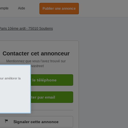
ompte
Aide
Publier une annonce
Paris 10ème ardt - 75010 Soutiens
Contacter cet annonceur
Mentionnez que vous l'avez trouvé sur
Vivastreet
ur améliorer la
Afficher le téléphone
Contacter par email
Signaler cette annonce