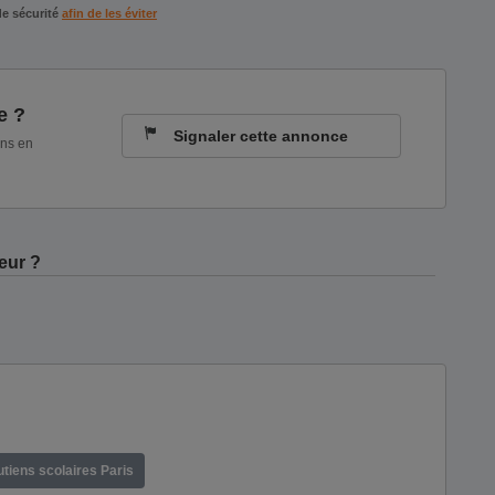
de sécurité
afin de les éviter
e ?
Signaler cette annonce
ons en
eur ?
tiens scolaires Paris