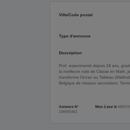
Ville/Code postal
Type d'annonce
Description
Prof. experimenté depuis 18 ans, gradué de Fac. des Sciences et Ancien de Fac. Médecine avec
la meilleure note de Classe en Math, je
transforme l'écran au Tableau (Métho
Belgique de niveaux secondaire, Termin
Annonce N°
Mise à jour le
08/07/
158455482