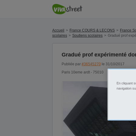
Accueil
France COURS & LECONS
France So
scolaires
Soutiens scolaires
Gradué prof exp
Gradué prof expérimenté do
Publiée par
#36545270
le 31/10/2017
Paris 10eme ardt - 75010
En cliquant s
navigation su