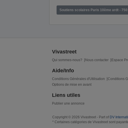
Soutiens scolaires Paris 10ème ardt - 75
Vivastreet
Qui sommes-nous?
Nous contacter
Espace Pr
Aide/Info
Conditions Générales d'Utilisation
Conditions G
Options de mise en avant
Liens utiles
Publier une annonce
Copyright © 2026 Vivastreet - Part of
DV Internat
* Certaines catégories de Vivastreet sont payante