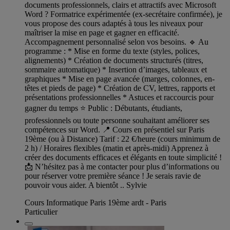
documents professionnels, clairs et attractifs avec Microsoft
Word ? Formatrice expérimentée (ex-secrétaire confirmée), je
vous propose des cours adaptés à tous les niveaux pour
maîtriser la mise en page et gagner en efficacité.
Accompagnement personnalisé selon vos besoins. 🔹 Au
programme : * Mise en forme du texte (styles, polices,
alignements) * Création de documents structurés (titres,
sommaire automatique) * Insertion d’images, tableaux et
graphiques * Mise en page avancée (marges, colonnes, en-
têtes et pieds de page) * Création de CV, lettres, rapports et
présentations professionnelles * Astuces et raccourcis pour
gagner du temps ⭐ Public : Débutants, étudiants,
professionnels ou toute personne souhaitant améliorer ses
compétences sur Word. 📍 Cours en présentiel sur Paris
19ème (ou à Distance) Tarif : 22 €/heure (cours minimum de
2 h) / Horaires flexibles (matin et après-midi) Apprenez à
créer des documents efficaces et élégants en toute simplicité !
📩 N’hésitez pas à me contacter pour plus d’informations ou
pour réserver votre première séance ! Je serais ravie de
pouvoir vous aider. A bientôt .. Sylvie
Cours Informatique Paris 19ème ardt - Paris
Particulier