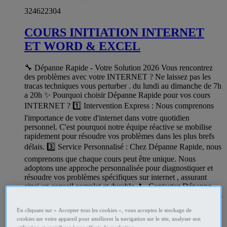
324622304
COURS INITIATION INTERNET
ET WORD & EXCEL
🔧 Dépanne Rapide - Votre Solution 2026 Vous rencontrez
des problèmes avec votre INTERNET ? Ne laissez pas les
tracas techniques vous perturber . du lundi au dimanche de 7h
a 20h ✨ Pourquoi choisir Dépanne Rapide pour vos cours
INTERNET ? 1️⃣ Intervention Express : Nous comprenons
l'importance de votre d'internet dans votre quotidien
personnel. C'est pourquoi notre équipe réactive se mobilise
rapidement pour résoudre vos problèmes dans les plus brefs
délais. 3️⃣ Service Personnalisé : Chez Dépanne Rapide, nous
comprenons que chaque cours peut être unique. Nous
adoptons une approche personnalisée pour diagnostiquer et
résoudre vos problèmes spécifiques sur internet , assurant
ainsi un conseil complet et durable. 📞 Contactez Dépanne
Rapide dès aujourd'hui pour des cours internet rapides, fiables
et abordables ! reprenez le contrôle de votre internet Avec ou
En cliquant sur « Accepter tous les cookies », vous acceptez le stockage de
sans RDV 📧
depannerapide@gmail.com
☎️ Service Client :
cookies sur votre appareil pour améliorer la navigation sur le site, analyser son