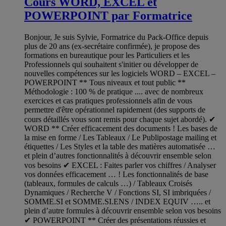
Cours WORD, EXCEL et
POWERPOINT par Formatrice
Bonjour, Je suis Sylvie, Formatrice du Pack-Office depuis
plus de 20 ans (ex-secrétaire confirmée), je propose des
formations en bureautique pour les Particuliers et les
Professionnels qui souhaitent s'initier ou développer de
nouvelles compétences sur les logiciels WORD – EXCEL –
POWERPOINT ** Tous niveaux et tout public **
Méthodologie : 100 % de pratique .... avec de nombreux
exercices et cas pratiques professionnels afin de vous
permettre d'être opérationnel rapidement (des supports de
cours détaillés vous sont remis pour chaque sujet abordé). ✔
WORD ** Créer efficacement des documents ! Les bases de
la mise en forme / Les Tableaux / Le Publipostage mailing et
étiquettes / Les Styles et la table des matières automatisée …
et plein d’autres fonctionnalités à découvrir ensemble selon
vos besoins ✔ EXCEL : Faites parler vos chiffres / Analyser
vos données efficacement … ! Les fonctionnalités de base
(tableaux, formules de calculs …) / Tableaux Croisés
Dynamiques / Recherche V / Fonctions SI, SI imbriquées /
SOMME.SI et SOMME.SI.ENS / INDEX EQUIV ….. et
plein d’autre formules à découvrir ensemble selon vos besoins
✔ POWERPOINT ** Créer des présentations réussies et