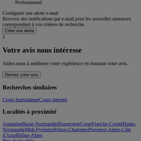
Professionnel
Configurer une alerte e-mail
Recevez des notifications par e-mail pour les nouvelles annonces
correspondant à vos critères de recherche.
Créer une alerte
1
Votre avis nous intéresse
Aidez-nous à améliorer votre expérience en donnant votre avis.
Donnez votre avis
Recherches similaires
Cours bureautique
Cours internet
Localités à proximité
Aquitaine
Basse-Normandie
Bourgogne
Corse
Franche-Comté
Haute-
Normandie
Midi-Pyrénées
Poitou-Charentes
Provence-Alpes-Côte
d'Azur
Rhône-Alpes
Plus de localités