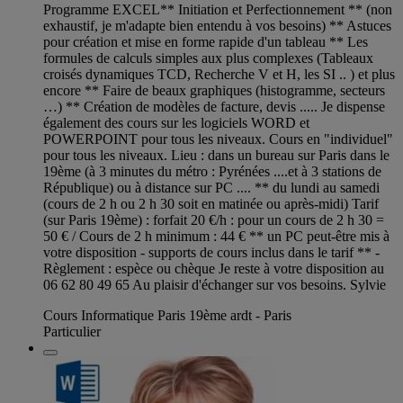
Programme EXCEL** Initiation et Perfectionnement ** (non
exhaustif, je m'adapte bien entendu à vos besoins) ** Astuces
pour création et mise en forme rapide d'un tableau ** Les
formules de calculs simples aux plus complexes (Tableaux
croisés dynamiques TCD, Recherche V et H, les SI .. ) et plus
encore ** Faire de beaux graphiques (histogramme, secteurs
…) ** Création de modèles de facture, devis ..... Je dispense
également des cours sur les logiciels WORD et
POWERPOINT pour tous les niveaux. Cours en "individuel"
pour tous les niveaux. Lieu : dans un bureau sur Paris dans le
19ème (à 3 minutes du métro : Pyrénées ....et à 3 stations de
République) ou à distance sur PC .... ** du lundi au samedi
(cours de 2 h ou 2 h 30 soit en matinée ou après-midi) Tarif
(sur Paris 19ème) : forfait 20 €/h : pour un cours de 2 h 30 =
50 € / Cours de 2 h minimum : 44 € ** un PC peut-être mis à
votre disposition - supports de cours inclus dans le tarif ** -
Règlement : espèce ou chèque Je reste à votre disposition au
06 62 80 49 65 Au plaisir d'échanger sur vos besoins. Sylvie
Cours Informatique Paris 19ème ardt - Paris
Particulier