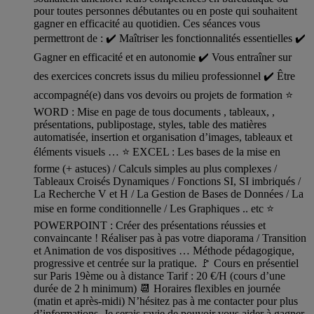
pour toutes personnes débutantes ou en poste qui souhaitent
gagner en efficacité au quotidien. Ces séances vous
permettront de : ✔️ Maîtriser les fonctionnalités essentielles ✔️
Gagner en efficacité et en autonomie ✔️ Vous entraîner sur
des exercices concrets issus du milieu professionnel ✔️ Être
accompagné(e) dans vos devoirs ou projets de formation ⭐
WORD : Mise en page de tous documents , tableaux, ,
présentations, publipostage, styles, table des matières
automatisée, insertion et organisation d’images, tableaux et
éléments visuels … ⭐ EXCEL : Les bases de la mise en
forme (+ astuces) / Calculs simples au plus complexes /
Tableaux Croisés Dynamiques / Fonctions SI, SI imbriqués /
La Recherche V et H / La Gestion de Bases de Données / La
mise en forme conditionnelle / Les Graphiques .. etc ⭐
POWERPOINT : Créer des présentations réussies et
convaincante ! Réaliser pas à pas votre diaporama / Transition
et Animation de vos dispositives … Méthode pédagogique,
progressive et centrée sur la pratique. 🚩 Cours en présentiel
sur Paris 19ème ou à distance Tarif : 20 €/H (cours d’une
durée de 2 h minimum) 📆 Horaires flexibles en journée
(matin et après-midi) N’hésitez pas à me contacter pour plus
d’informations. Je serais ravie de pouvoir vous aider à gagner