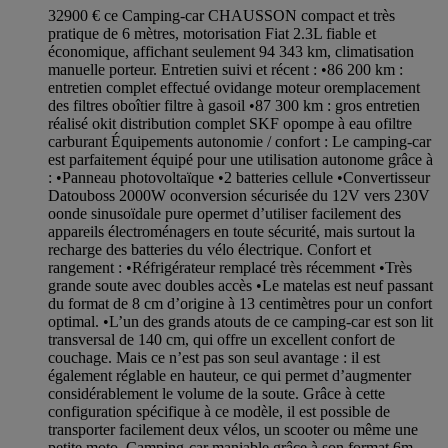
32900 € ce Camping-car CHAUSSON compact et très
pratique de 6 mètres, motorisation Fiat 2.3L fiable et
économique, affichant seulement 94 343 km, climatisation
manuelle porteur. Entretien suivi et récent : •86 200 km :
entretien complet effectué ovidange moteur oremplacement
des filtres oboîtier filtre à gasoil •87 300 km : gros entretien
réalisé okit distribution complet SKF opompe à eau ofiltre
carburant Équipements autonomie / confort : Le camping-car
est parfaitement équipé pour une utilisation autonome grâce à
: •Panneau photovoltaïque •2 batteries cellule •Convertisseur
Datouboss 2000W oconversion sécurisée du 12V vers 230V
oonde sinusoïdale pure opermet d’utiliser facilement des
appareils électroménagers en toute sécurité, mais surtout la
recharge des batteries du vélo électrique. Confort et
rangement : •Réfrigérateur remplacé très récemment •Très
grande soute avec doubles accès •Le matelas est neuf passant
du format de 8 cm d’origine à 13 centimètres pour un confort
optimal. •L’un des grands atouts de ce camping-car est son lit
transversal de 140 cm, qui offre un excellent confort de
couchage. Mais ce n’est pas son seul avantage : il est
également réglable en hauteur, ce qui permet d’augmenter
considérablement le volume de la soute. Grâce à cette
configuration spécifique à ce modèle, il est possible de
transporter facilement deux vélos, un scooter ou même une
petite moto. Camping-car maniable grâce à son format 6m,