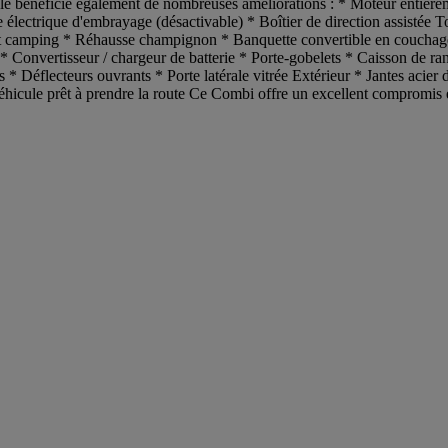
cule bénéficie également de nombreuses améliorations : * Moteur entière
lectrique d'embrayage (désactivable) * Boîtier de direction assistée To
amping * Réhausse champignon * Banquette convertible en couchage *
* Convertisseur / chargeur de batterie * Porte-gobelets * Caisson de r
* Déflecteurs ouvrants * Porte latérale vitrée Extérieur * Jantes acier d
icule prêt à prendre la route Ce Combi offre un excellent compromis ent