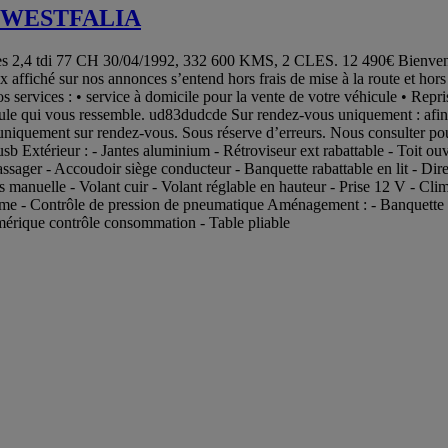
 WESTFALIA
7 CH 30/04/1992, 332 600 KMS, 2 CLES. 12 490€ Bienvenue chez
fiché sur nos annonces s’entend hors frais de mise à la route et hors fra
ervices : • service à domicile pour la vente de votre véhicule • Repris
cule qui vous ressemble. ud83dudcde Sur rendez-vous uniquement : afin 
s uniquement sur rendez-vous. Sous réserve d’erreurs. Nous consulte
b Extérieur : - Jantes aluminium - Rétroviseur ext rabattable - Toit ouvr
 passager - Accoudoir siège conducteur - Banquette rabattable en lit - Dire
s manuelle - Volant cuir - Volant réglable en hauteur - Prise 12 V - Cli
arme - Contrôle de pression de pneumatique Aménagement : - Banquette pli
umérique contrôle consommation - Table pliable