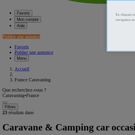
Favoris
En cliquant s
Mon compte
navigation sur
Aide
Publier une annonce
Favoris
Publier une annonce
Menu
Accueil
France Caravaning
Que recherchez-vous ?
Caravaning
•
France
Filtres
23
résultats dans
Caravane & Camping car occas