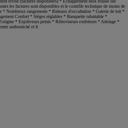
ment révisé (factures disponibles) * Échappement inox réalisé sur
utes les factures sont disponibles et le contrôle technique de moins de
 Nombreux rangements * Rideaux d'occultation * Galerie de toit *
angement Confort * Sièges réglables * Banquette rabattable *
'origine * Enjoliveurs peints * Rétroviseurs extérieurs * Attelage *
re authenticité et fi