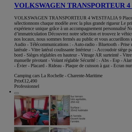
VOLKSWAGEN TRANSPORTEUR 4
VOLKSWAGEN TRANSPORTEUR 4 WESTFALIA 9 Places 2,4 tdi 7
sélectionnons chaque modèle avec la plus grande rigueur Le prix af
expérience unique grâce à un accompagnement personnalisé Nos s
d’immatriculation Découvrez notre sélection et trouvez le véhi
nos locaux, nous sommes fermés au public et vous accueillon
Audio - Télécommunications : - Auto-radio - Bluetooth - Prise us
latérale - Vitre latéral coulissante Intérieur : - Accoudoir siège
bord - Sièges réglables en hauteur - Vitrage AR surteinté - Vitre
manuelle pivotant - Volant réglable Sécurité : - Abs - Esp - Al
- Évier - Placard - Rideau - Plaque de cuisson à gaz - Ecran n
Camping cars La Rochelle - Charente-Maritime
Prix
€12,490
Professionnel