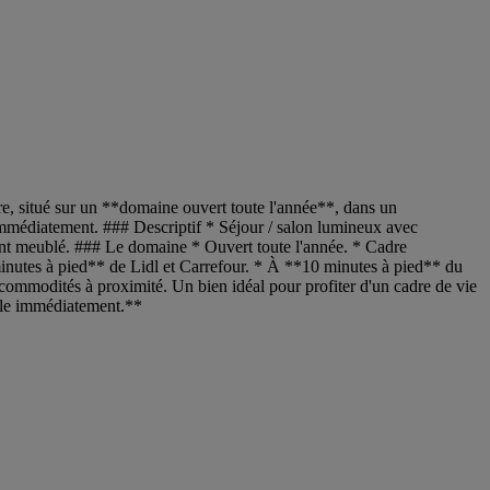
e, situé sur un **domaine ouvert toute l'année**, dans un
immédiatement. ### Descriptif * Séjour / salon lumineux avec
nt meublé. ### Le domaine * Ouvert toute l'année. * Cadre
minutes à pied** de Lidl et Carrefour. * À **10 minutes à pied** du
commodités à proximité. Un bien idéal pour profiter d'un cadre de vie
ible immédiatement.**