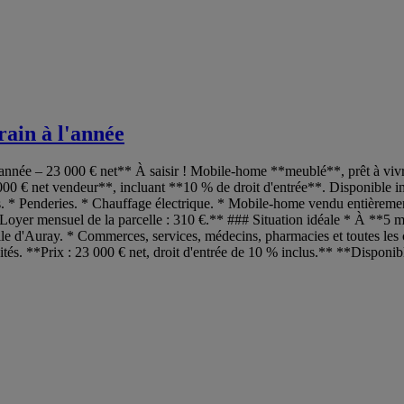
rain à l'année
année – 23 000 € net** À saisir ! Mobile-home **meublé**, prêt à vivr
000 € net vendeur**, incluant **10 % de droit d'entrée**. Disponible 
s. * Penderies. * Chauffage électrique. * Mobile-home vendu entièreme
*Loyer mensuel de la parcelle : 310 €.** ### Situation idéale * À **5 
le d'Auray. * Commerces, services, médecins, pharmacies et toutes les 
dités. **Prix : 23 000 € net, droit d'entrée de 10 % inclus.** **Dispon