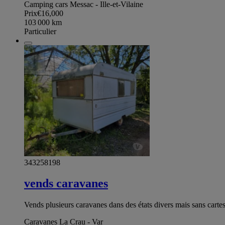
Camping cars Messac - Ille-et-Vilaine
Prix
€16,000
103 000
km
Particulier
343258198
vends caravanes
Vends plusieurs caravanes dans des états divers mais sans cartes 
Caravanes La Crau - Var