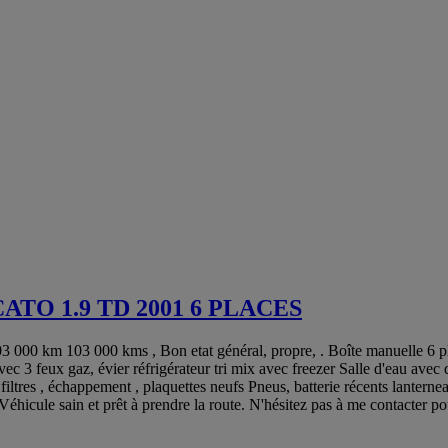
O 1.9 TD 2001 6 PLACES
 000 kms , Bon etat général, propre, . Boîte manuelle 6 places c
c 3 feux gaz, évier réfrigérateur tri mix avec freezer Salle d'eau av
iltres , échappement , plaquettes neufs Pneus, batterie récents lanterneau
Véhicule sain et prêt à prendre la route. N'hésitez pas à me contacter 