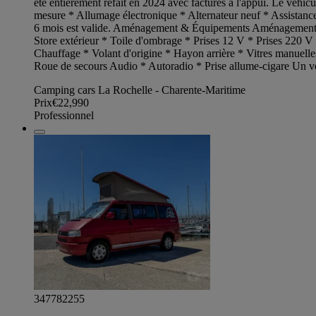
été entièrement refait en 2024 avec factures à l'appui. Le véhi
mesure * Allumage électronique * Alternateur neuf * Assistance é
6 mois est valide. Aménagement & Équipements Aménagement c
Store extérieur * Toile d'ombrage * Prises 12 V * Prises 220 V 
Chauffage * Volant d'origine * Hayon arrière * Vitres manuelles 
Roue de secours Audio * Autoradio * Prise allume-cigare Un véh
Camping cars La Rochelle - Charente-Maritime
Prix
€22,990
Professionnel
347782255